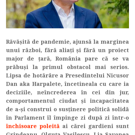
Răvășită de pandemie, ajunsă la marginea
unui război, fără aliați și fără un proiect
major de țară, România pare că se va
prăbuși la primul obstacol mai serios.
Lipsa de hotărâre a Presedintelui Nicusor
Dan aka Harpalete, încetineala cu care ia
deciziile, neîncrederea în cei din jur,
comportamentul ciudat și incapacitatea
de a-și construi o susținere politică solidă
în Parlament îl împinge zi după zi într-o
închisoare poleită
ai cărei gardieni sunt
Grindeanu, Olguța Vasilescu, Lia Savonea