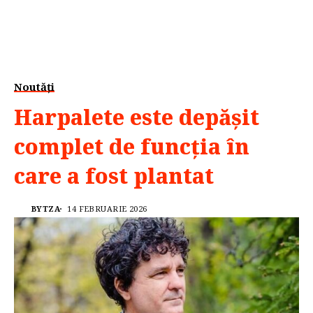
Noutăți
Harpalete este depășit
complet de funcția în
care a fost plantat
BYTZA
14 FEBRUARIE 2026