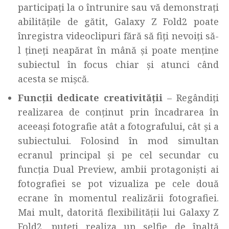
participați la o întrunire sau vă demonstrați
abilitățile de gătit, Galaxy Z Fold2 poate
înregistra videoclipuri fără să fiți nevoiți să-
l țineți neapărat în mână și poate menține
subiectul în focus chiar și atunci când
acesta se mișcă.
Funcții dedicate creativității
– Regândiți
realizarea de conținut prin încadrarea în
aceeași fotografie atât a fotografului, cât și a
subiectului. Folosind în mod simultan
ecranul principal și pe cel secundar cu
funcția Dual Preview, ambii protagoniști ai
fotografiei se pot vizualiza pe cele două
ecrane în momentul realizării fotografiei.
Mai mult, datorită flexibilității lui Galaxy Z
Fold2, puteți realiza un selfie de înaltă