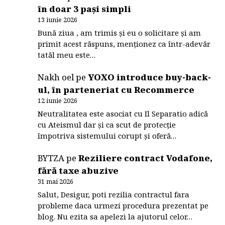
în doar 3 pași simpli
13 iunie 2026
Bună ziua , am trimis și eu o solicitare și am
primit acest răspuns, menționez ca într-adevăr
tatăl meu este…
Nakh oel
pe
YOXO introduce buy-back-
ul, în parteneriat cu Recommerce
12 iunie 2026
Neutralitatea este asociat cu Il Separatio adică
cu Ateismul dar și ca scut de protecție
împotriva sistemului corupt și oferă…
BYTZA
pe
Reziliere contract Vodafone,
fără taxe abuzive
31 mai 2026
Salut, Desigur, poti rezilia contractul fara
probleme daca urmezi procedura prezentat pe
blog. Nu ezita sa apelezi la ajutorul celor…