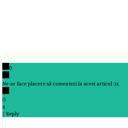
0
Ne-ar face placere să comentezi la acest articol :)
x
(
)
x
|
Reply