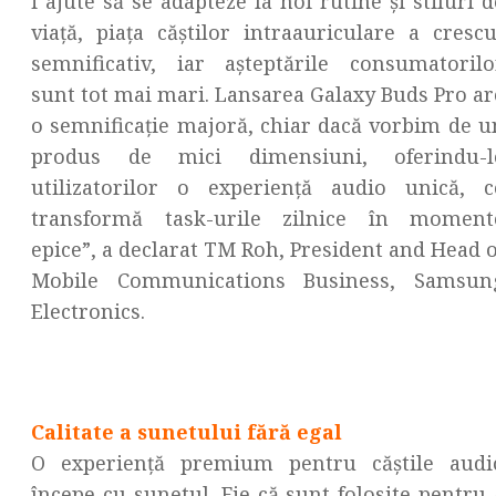
i ajute să se adapteze la noi rutine și stiluri d
viață, piața căștilor intraauriculare a crescu
semnificativ, iar așteptările consumatorilo
sunt tot mai mari. Lansarea Galaxy Buds Pro ar
o semnificație majoră, chiar dacă vorbim de u
produs de mici dimensiuni, oferindu-l
utilizatorilor o experiență audio unică, c
transformă task-urile zilnice în moment
epice”, a declarat TM Roh, President and Head o
Mobile Communications Business, Samsun
Electronics.
Calitate a sunetului fără egal
O experiență premium pentru căștile audi
începe cu sunetul. Fie că sunt folosite pentru 