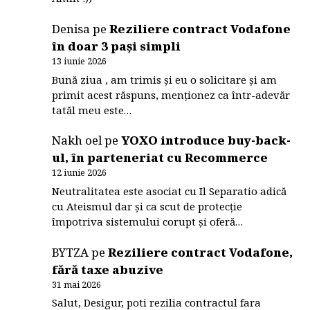
Denisa
pe
Reziliere contract Vodafone
în doar 3 pași simpli
13 iunie 2026
Bună ziua , am trimis și eu o solicitare și am
primit acest răspuns, menționez ca într-adevăr
tatăl meu este…
Nakh oel
pe
YOXO introduce buy-back-
ul, în parteneriat cu Recommerce
12 iunie 2026
Neutralitatea este asociat cu Il Separatio adică
cu Ateismul dar și ca scut de protecție
împotriva sistemului corupt și oferă…
BYTZA
pe
Reziliere contract Vodafone,
fără taxe abuzive
31 mai 2026
Salut, Desigur, poti rezilia contractul fara