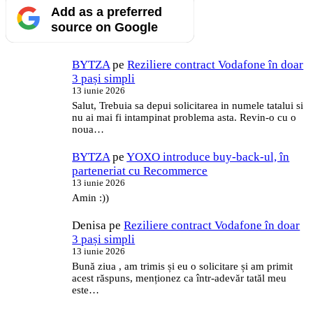
Add as a preferred
source on Google
BYTZA
pe
Reziliere contract Vodafone în doar
3 pași simpli
13 iunie 2026
Salut, Trebuia sa depui solicitarea in numele tatalui si
nu ai mai fi intampinat problema asta. Revin-o cu o
noua…
BYTZA
pe
YOXO introduce buy-back-ul, în
parteneriat cu Recommerce
13 iunie 2026
Amin :))
Denisa
pe
Reziliere contract Vodafone în doar
3 pași simpli
13 iunie 2026
Bună ziua , am trimis și eu o solicitare și am primit
acest răspuns, menționez ca într-adevăr tatăl meu
este…