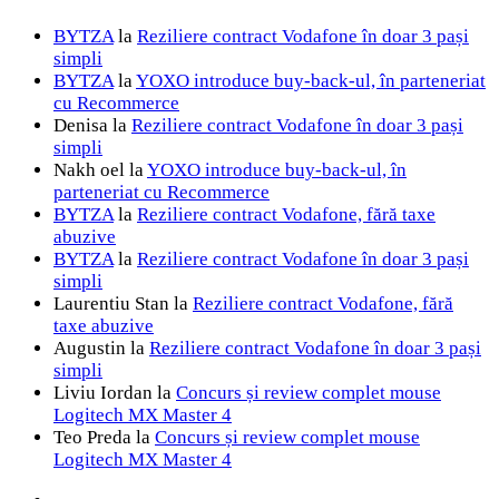
BYTZA
la
Reziliere contract Vodafone în doar 3 pași
simpli
BYTZA
la
YOXO introduce buy-back-ul, în parteneriat
cu Recommerce
Denisa
la
Reziliere contract Vodafone în doar 3 pași
simpli
Nakh oel
la
YOXO introduce buy-back-ul, în
parteneriat cu Recommerce
BYTZA
la
Reziliere contract Vodafone, fără taxe
abuzive
BYTZA
la
Reziliere contract Vodafone în doar 3 pași
simpli
Laurentiu Stan
la
Reziliere contract Vodafone, fără
taxe abuzive
Augustin
la
Reziliere contract Vodafone în doar 3 pași
simpli
Liviu Iordan
la
Concurs și review complet mouse
Logitech MX Master 4
Teo Preda
la
Concurs și review complet mouse
Logitech MX Master 4