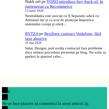
Nakh oel
pe
YOXO introduce buy-back-ul, în
parteneriat cu Recommerce
12 iunie 2026
Neutralitatea este asociat cu Il Separatio adică cu
Ateismul dar și ca scut de protecție împotriva
sistemului corupt și oferă…
BYTZA
pe
Reziliere contract Vodafone, fără
taxe abuzive
31 mai 2026
Salut, Desigur, poti rezilia contractul fara probleme
daca urmezi procedura prezentat pe blog. Nu ezita sa
apelezi la ajutorul celor…
0
Ne-ar face placere să comentezi la acest articol :)
x