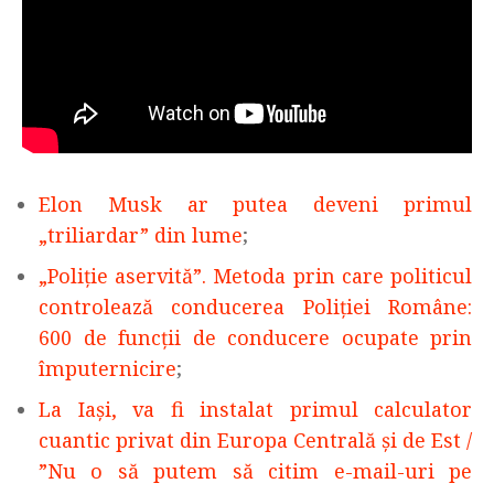
Elon Musk ar putea deveni primul
„triliardar” din lume
;
„Poliție aservită”. Metoda prin care politicul
controlează conducerea Poliției Române:
600 de funcții de conducere ocupate prin
împuternicire
;
La Iași, va fi instalat primul calculator
cuantic privat din Europa Centrală și de Est /
”Nu o să putem să citim e-mail-uri pe