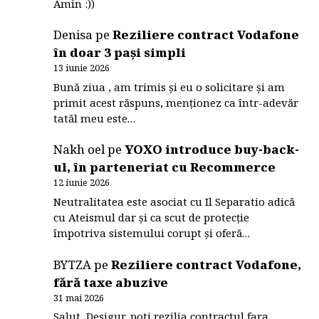
Amin :))
Denisa
pe
Reziliere contract Vodafone
în doar 3 pași simpli
13 iunie 2026
Bună ziua , am trimis și eu o solicitare și am
primit acest răspuns, menționez ca într-adevăr
tatăl meu este…
Nakh oel
pe
YOXO introduce buy-back-
ul, în parteneriat cu Recommerce
12 iunie 2026
Neutralitatea este asociat cu Il Separatio adică
cu Ateismul dar și ca scut de protecție
împotriva sistemului corupt și oferă…
BYTZA
pe
Reziliere contract Vodafone,
fără taxe abuzive
31 mai 2026
Salut, Desigur, poti rezilia contractul fara