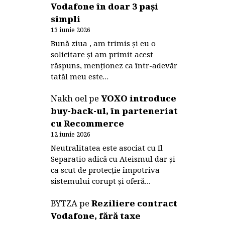
Vodafone în doar 3 pași
simpli
13 iunie 2026
Bună ziua , am trimis și eu o
solicitare și am primit acest
răspuns, menționez ca într-adevăr
tatăl meu este…
Nakh oel
pe
YOXO introduce
buy-back-ul, în parteneriat
cu Recommerce
12 iunie 2026
Neutralitatea este asociat cu Il
Separatio adică cu Ateismul dar și
ca scut de protecție împotriva
sistemului corupt și oferă…
BYTZA
pe
Reziliere contract
Vodafone, fără taxe