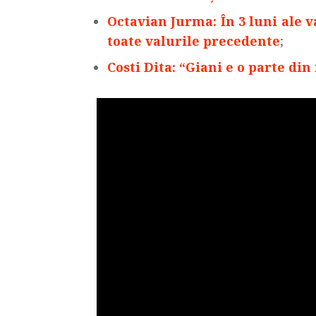
Octavian Jurma: În 3 luni ale va
toate valurile precedente
;
Costi Dita: “Giani e o parte din 