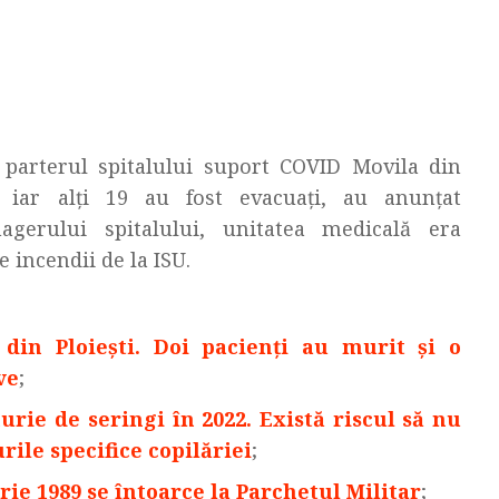
 parterul spitalului suport COVID Movila din
, iar alți 19 au fost evacuați, au anunțat
nagerului spitalului, unitatea medicală era
 incendii de la ISU.
din Ploiești. Doi pacienți au murit și o
ve
;
ie de seringi în 2022. Există riscul să nu
rile specifice copilăriei
;
ie 1989 se întoarce la Parchetul Militar
;