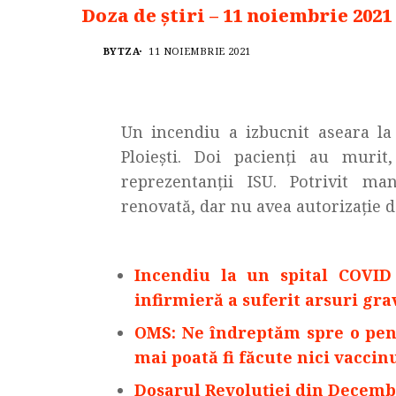
Doza de știri – 11 noiembrie 2021
BYTZA
11 NOIEMBRIE 2021
Un incendiu a izbucnit aseara la
Ploiești. Doi pacienți au murit
reprezentanții ISU. Potrivit ma
renovată, dar nu avea autorizație de
Incendiu la un spital COVID 
infirmieră a suferit arsuri gra
OMS: Ne îndreptăm spre o penur
mai poată fi făcute nici vaccinu
Dosarul Revoluției din Decembr