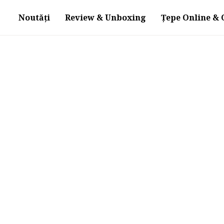
Noutăți
Review & Unboxing
Țepe Online & O