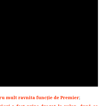
tru mult ravnita funcție de Premier
;