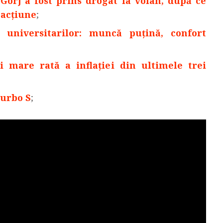
Gorj a fost prins drogat la volan, după ce
 acțiune
;
 universitarilor: muncă puțină, confort
 mare rată a inflaţiei din ultimele trei
Turbo S
;