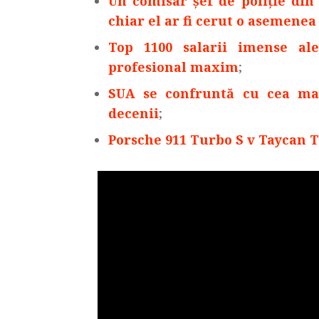
Un comisar șef de poliție din 
chiar el ar fi cerut o asemenea
Top 1100 salarii imense ale
profesional maxim
;
SUA se confruntă cu cea mai
decenii
;
Porsche 911 Turbo S v Taycan 