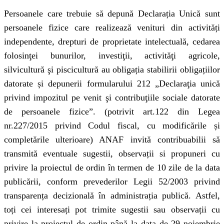
Persoanele care trebuie să depună Declarația Unică sunt
persoanele fizice care realizează venituri din activități
independente, drepturi de proprietate intelectuală, cedarea
folosinţei bunurilor, investiţii, activităţi agricole,
silvicultură şi piscicultură au obligația stabilirii obligațiilor
datorate și depunerii formularului 212 „Declaraţia unică
privind impozitul pe venit şi contribuţiile sociale datorate
de persoanele fizice”. (potrivit art.122 din Legea
nr.227/2015 privind Codul fiscal, cu modificările și
completările ulterioare) ANAF invită contribuabilii să
transmită eventuale sugestii, observații si propuneri cu
privire la proiectul de ordin în termen de 10 zile de la data
publicării, conform prevederilor Legii 52/2003 privind
transparența decizională în administrația publică. Astfel,
toți cei interesați pot trimite sugestii sau observații cu
privire la proiectul de ordin până la data de 29 noiembrie