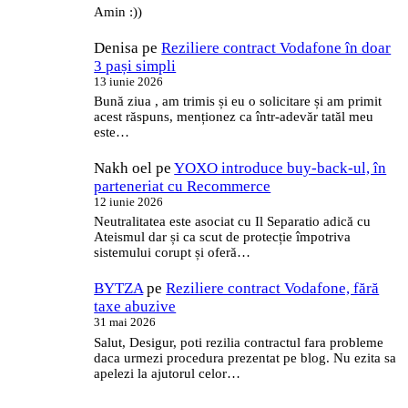
Amin :))
Denisa
pe
Reziliere contract Vodafone în doar
3 pași simpli
13 iunie 2026
Bună ziua , am trimis și eu o solicitare și am primit
acest răspuns, menționez ca într-adevăr tatăl meu
este…
Nakh oel
pe
YOXO introduce buy-back-ul, în
parteneriat cu Recommerce
12 iunie 2026
Neutralitatea este asociat cu Il Separatio adică cu
Ateismul dar și ca scut de protecție împotriva
sistemului corupt și oferă…
BYTZA
pe
Reziliere contract Vodafone, fără
taxe abuzive
31 mai 2026
Salut, Desigur, poti rezilia contractul fara probleme
daca urmezi procedura prezentat pe blog. Nu ezita sa
apelezi la ajutorul celor…