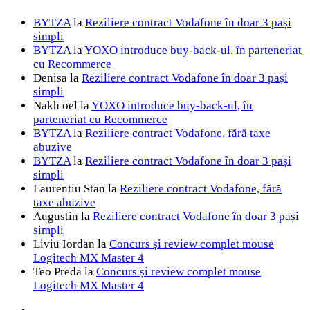
BYTZA
la
Reziliere contract Vodafone în doar 3 pași
simpli
BYTZA
la
YOXO introduce buy-back-ul, în parteneriat
cu Recommerce
Denisa
la
Reziliere contract Vodafone în doar 3 pași
simpli
Nakh oel
la
YOXO introduce buy-back-ul, în
parteneriat cu Recommerce
BYTZA
la
Reziliere contract Vodafone, fără taxe
abuzive
BYTZA
la
Reziliere contract Vodafone în doar 3 pași
simpli
Laurentiu Stan
la
Reziliere contract Vodafone, fără
taxe abuzive
Augustin
la
Reziliere contract Vodafone în doar 3 pași
simpli
Liviu Iordan
la
Concurs și review complet mouse
Logitech MX Master 4
Teo Preda
la
Concurs și review complet mouse
Logitech MX Master 4