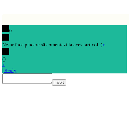
0
Ne-ar face placere să comentezi la acest articol :)
x
(
)
x
|
Reply
Insert