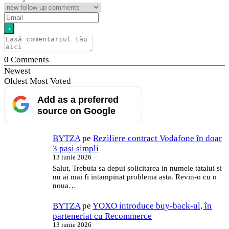
0
Comments
Newest
Oldest
Most Voted
Add as a preferred
source on Google
BYTZA
pe
Reziliere contract Vodafone în doar
3 pași simpli
13 iunie 2026
Salut, Trebuia sa depui solicitarea in numele tatalui si
nu ai mai fi intampinat problema asta. Revin-o cu o
noua…
BYTZA
pe
YOXO introduce buy-back-ul, în
parteneriat cu Recommerce
13 iunie 2026