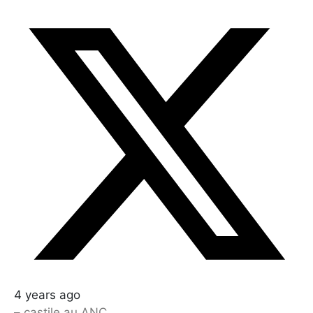
4 years ago
– castile au ANC