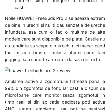
printr-o simpla atingere a oricareia dt
casti.
Noile HUAWEI FreeBuds Pro 2 se aseaza extrem
de bine in urechi si nu iti dau senzatia de ureche
infundata, asa cum o fac o multime de alte
modele care sunt disponibile pe piata. Castile nu
au tendinta sa scape din urechi nici macar cand
faci miscari bruste, inclusiv atunci cand faci
jogging, sau cand te antrenezi la sala de forta.
Anularea activă a zgomotului filtrează până la
99% din zgomotul de fond iar castile dispun de
microfoane care monitorizează zgomotul în
timp real, si din aplicația dedicata poți activa
ANC, sunetul ambiental, sau poti sa pastrezi