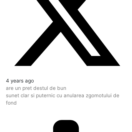
4 years ago
are un pret destul de bun
sunet clar si puternic cu anularea zgomotului de
fond