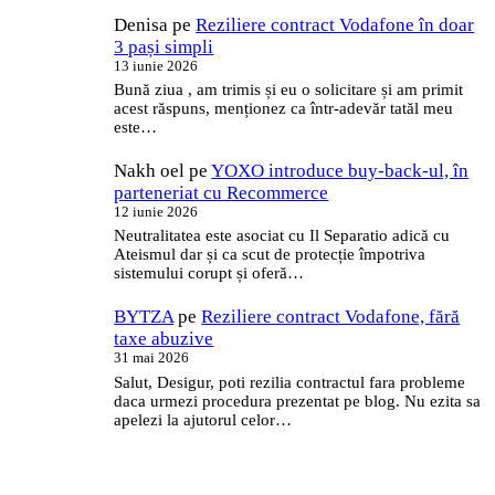
Denisa
pe
Reziliere contract Vodafone în doar
3 pași simpli
13 iunie 2026
Bună ziua , am trimis și eu o solicitare și am primit
acest răspuns, menționez ca într-adevăr tatăl meu
este…
Nakh oel
pe
YOXO introduce buy-back-ul, în
parteneriat cu Recommerce
12 iunie 2026
Neutralitatea este asociat cu Il Separatio adică cu
Ateismul dar și ca scut de protecție împotriva
sistemului corupt și oferă…
BYTZA
pe
Reziliere contract Vodafone, fără
taxe abuzive
31 mai 2026
Salut, Desigur, poti rezilia contractul fara probleme
daca urmezi procedura prezentat pe blog. Nu ezita sa
apelezi la ajutorul celor…