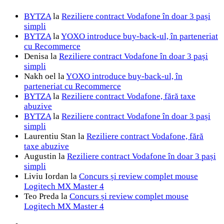
BYTZA
la
Reziliere contract Vodafone în doar 3 pași
simpli
BYTZA
la
YOXO introduce buy-back-ul, în parteneriat
cu Recommerce
Denisa
la
Reziliere contract Vodafone în doar 3 pași
simpli
Nakh oel
la
YOXO introduce buy-back-ul, în
parteneriat cu Recommerce
BYTZA
la
Reziliere contract Vodafone, fără taxe
abuzive
BYTZA
la
Reziliere contract Vodafone în doar 3 pași
simpli
Laurentiu Stan
la
Reziliere contract Vodafone, fără
taxe abuzive
Augustin
la
Reziliere contract Vodafone în doar 3 pași
simpli
Liviu Iordan
la
Concurs și review complet mouse
Logitech MX Master 4
Teo Preda
la
Concurs și review complet mouse
Logitech MX Master 4