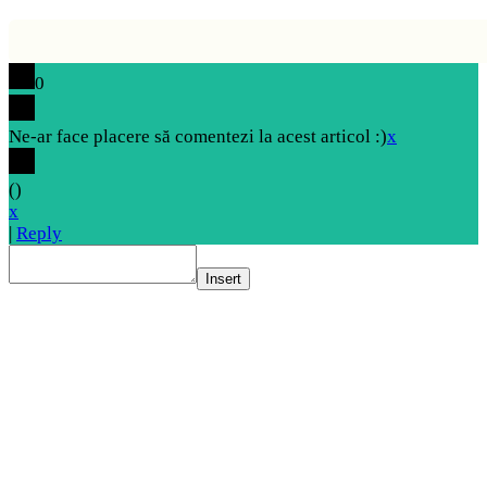
0
Ne-ar face placere să comentezi la acest articol :)
x
(
)
x
|
Reply
Insert