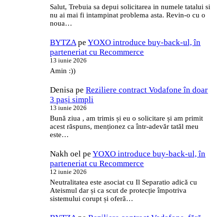
Salut, Trebuia sa depui solicitarea in numele tatalui si
nu ai mai fi intampinat problema asta. Revin-o cu o
noua…
BYTZA
pe
YOXO introduce buy-back-ul, în
parteneriat cu Recommerce
13 iunie 2026
Amin :))
Denisa
pe
Reziliere contract Vodafone în doar
3 pași simpli
13 iunie 2026
Bună ziua , am trimis și eu o solicitare și am primit
acest răspuns, menționez ca într-adevăr tatăl meu
este…
Nakh oel
pe
YOXO introduce buy-back-ul, în
parteneriat cu Recommerce
12 iunie 2026
Neutralitatea este asociat cu Il Separatio adică cu
Ateismul dar și ca scut de protecție împotriva
sistemului corupt și oferă…