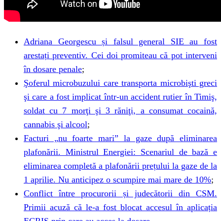
Adriana Georgescu și falsul general SIE au fost
arestați preventiv. Cei doi promiteau că pot interveni
în dosare penale
;
Şoferul microbuzului care transporta microbişti greci
şi care a fost implicat într-un accident rutier în Timiş,
soldat cu 7 morţi şi 3 răniţi, a consumat cocaină,
cannabis şi alcool
;
Facturi „nu foarte mari” la gaze după eliminarea
plafonării. Ministrul Energiei: Scenariul de bază e
eliminarea completă a plafonării prețului la gaze de la
1 aprilie. Nu anticipez o scumpire mai mare de 10%
;
Conflict între procurorii și judecătorii din CSM.
Primii acuză că le-a fost blocat accesul în aplicația
ECRIS prin care au acces la dosare
.