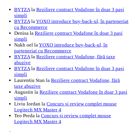
BYTZA
la
Reziliere contract Vodafone în doar 3 pași
simpli
BYTZA
la
YOXO introduce buy-back-ul, în parteneriat
cu Recommerce
Denisa
la
Reziliere contract Vodafone în doar 3 pași
simpli
Nakh oel
la
YOXO introduce buy-back-ul, în
parteneriat cu Recommerce
BYTZA
la
Reziliere contract Vodafone, fără taxe
abuzive
BYTZA
la
Reziliere contract Vodafone în doar 3 pași
simpli
Laurentiu Stan
la
Reziliere contract Vodafone, fără
taxe abuzive
Augustin
la
Reziliere contract Vodafone în doar 3 pași
simpli
Liviu Iordan
la
Concurs și review complet mouse
Logitech MX Master 4
Teo Preda
la
Concurs și review complet mouse
Logitech MX Master 4