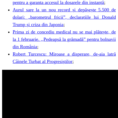
pentru a garanta accesul la dosarele din instanță
;
Aurul sare la un nou record și depășește 5.500 de
dolari: „barometrul fricii”, declarațiile lui Donald
Trump și criza din Japonia
;
Prima zi de concediu medical nu se mai plătește, de
la 1 februarie. ,,Pedeapsă la grămadă” pentru bolnavii
din România
;
Robert Turcescu: Miroase a disperare, de-aia latră
Câinele Turbat al Progresiștilor
;