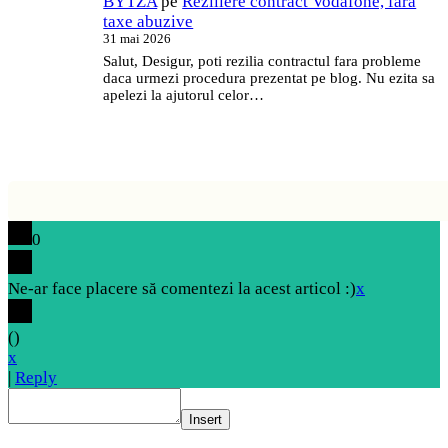
BYTZA
pe
Reziliere contract Vodafone, fără
taxe abuzive
31 mai 2026
Salut, Desigur, poti rezilia contractul fara probleme
daca urmezi procedura prezentat pe blog. Nu ezita sa
apelezi la ajutorul celor…
0
Ne-ar face placere să comentezi la acest articol :)
x
(
)
x
|
Reply
Insert