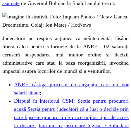
asumate
de Guvernul Bolojan la finalul anului trecut.
Judecătorii au respins acțiunea ca neîntemeiată, lăsând
liberă calea pentru reformele de la ANRE. 102 salariați
ceruseră suspendarea mai multor ordine și decizii
administrative care stau la baza reorganizării, invocând
impactul asupra locurilor de muncă și a veniturilor.
ANRE câștigă procesul cu angajații care nu vor
salarii tăiate
;
Dispută în interiorul CSM: Secția pentru procurori
acuză Secția pentru judecători că a luat o decizie prin
care lipsește procurorii de orice mijloc tipic de acces
la dosare „fără nici o justificare logică” / Solicitare