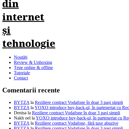
Noutăți
Review & Unboxing
Țepe online & offline
Tutoriale
Contact
Comentarii recente
BYTZA
la
Reziliere contract Vodafone în doar 3 pași simpli
BYTZA
la
YOXO introduce buy-back-ul, în parteneriat cu R
Denisa
la
Reziliere contract Vodafone în doar 3 pași simpli
Nakh oel
la
YOXO introduce buy-back-ul, în parteneriat cu 
BYTZA
la
Reziliere contract Vodafone, fără taxe abuzive
BYTZA
la
Reziliere contract Vodafone în doar 3 pași simpli