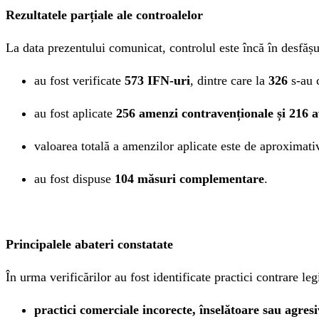
Rezultatele parțiale ale controalelor
La data prezentului comunicat, controlul este înc
ă în
desfășur
au fost verificate
573 IFN-uri
, dintre care la
326
s-au c
au fost aplicate
256 amenzi contravenționale și 216 
valoarea totală a amenzilor aplicate este de aproximat
au fost dispuse
104 măsuri complementare
.
Principalele abateri constatate
În urma verificărilor au fost identificate practici contrare leg
practici comerciale incorecte,
înselătoare sau agres