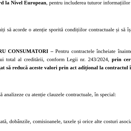
d la Nivel European
, pentru includerea tuturor informațiilo
ți să acorde o atenție sporită condițiilor contractuale și să îș
RU CONSUMATORI –
Pentru contractele încheiate înain
ui total al creditării, conform Legii nr. 243/2024,
prin cer
gat să reducă aceste valori prin act adițional la contractul 
 analizeze cu atenție clauzele contractuale, în special:
ă, dobânzile, comisioanele, taxele și orice alte costuri asoci