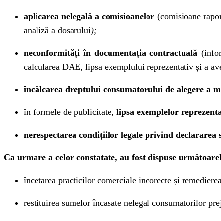
aplicarea nelegală a comisioanelor
(comisioane raport
analiză a dosarului
);
neconformități în documentația contractuală
(infor
calcularea DAE, lipsa exemplului reprezentativ și a aver
încălcarea dreptului consumatorului de alegere a m
în formele de publicitate,
lipsa exemplelor reprezenta
nerespectarea condițiilor legale privind declararea 
Ca urmare a celor constatate, au fost dispuse următoare
încetarea practicilor comerciale incorecte și remedierea
restituirea sumelor încasate nelegal consumatorilor prej