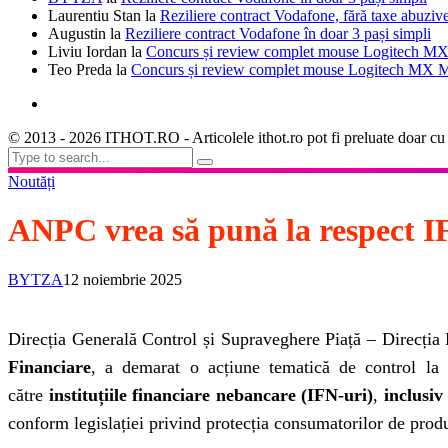
Laurentiu Stan
la
Reziliere contract Vodafone, fără taxe abuziv
Augustin
la
Reziliere contract Vodafone în doar 3 pași simpli
Liviu Iordan
la
Concurs și review complet mouse Logitech MX
Teo Preda
la
Concurs și review complet mouse Logitech MX M
© 2013 - 2026 ITHOT.RO - Articolele ithot.ro pot fi preluate doar cu
Noutăți
ANPC vrea să pună la respect IF
BYTZA
12 noiembrie 2025
Direcția Generală Control și Supraveghere Piață – Direcția 
Financiare
, a demarat o acțiune tematică de control la n
către
instituțiile financiare nebancare (IFN-uri)
,
inclusiv
conform legislației privind protecția consumatorilor de produs