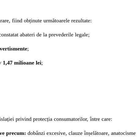
are, fiind obținute următoarele rezultate:
onstatat abateri de la prevederile legale;
avertismente
;
iv
1,47 milioane lei
;
islației privind protecția consumatorilor, între care:
ive precum:
dobânzi excesive, clauze înșelătoare, anatocism