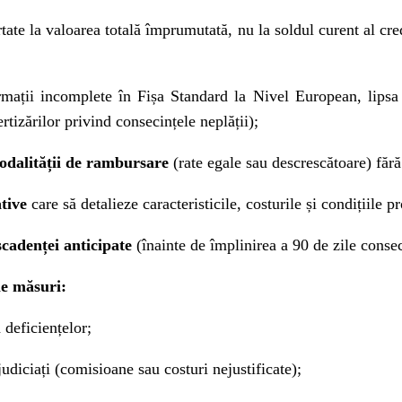
ate la valoarea totală împrumutată, nu la soldul curent al cre
mații incomplete în Fișa Standard la Nivel European, lipsa
tizărilor privind consecințele neplății);
odalității de rambursare
(rate egale sau descrescătoare) fără
tive
care să detalieze caracteristicile, costurile și condițiile p
scadenței anticipate
(înainte de
împlinirea a
90 de zile consec
le măsuri:
 deficiențelor;
udiciați (comisioane sau costuri nejustificate);