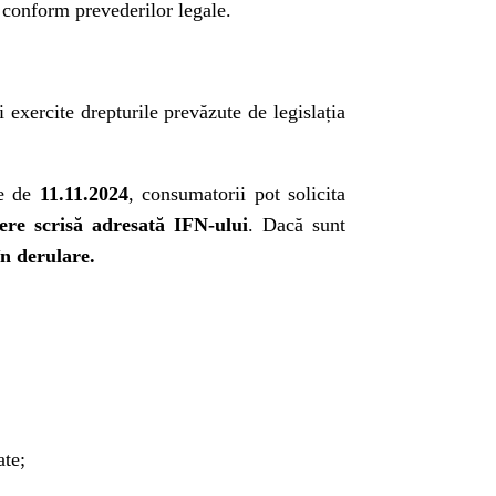
r conform prevederilor legale.
i exercite drepturile prevăzute de legislația
te de
11.11.2024
, consumatorii pot solicita
ere scrisă adresată IFN-ului
. Dacă sunt
în derulare.
ate;