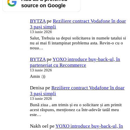
source on Google
BYTZA
pe
Reziliere contract Vodafone în doar
3 pași simpli
13 iunie 2026
Salut, Trebuia sa depui solicitarea in numele tatalui si
nu ai mai fi intampinat problema asta. Revin-o cu o
noua…
BYTZA
pe
YOXO introduce buy-back-ul, în
parteneriat cu Recommerce
13 iunie 2026
Amin :))
Denisa
pe
Reziliere contract Vodafone în doar
3 pași simpli
13 iunie 2026
Bună ziua , am trimis și eu o solicitare și am primit
acest răspuns, menționez ca într-adevăr tatăl meu
este…
Nakh oel
pe
YOXO introduce buy-back-ul, în