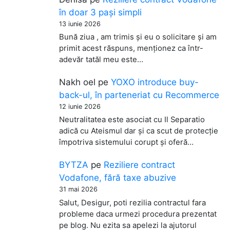
în doar 3 pași simpli
13 iunie 2026
Bună ziua , am trimis și eu o solicitare și am
primit acest răspuns, menționez ca într-
adevăr tatăl meu este…
Nakh oel
pe
YOXO introduce buy-
back-ul, în parteneriat cu Recommerce
12 iunie 2026
Neutralitatea este asociat cu Il Separatio
adică cu Ateismul dar și ca scut de protecție
împotriva sistemului corupt și oferă…
BYTZA
pe
Reziliere contract
Vodafone, fără taxe abuzive
31 mai 2026
Salut, Desigur, poti rezilia contractul fara
probleme daca urmezi procedura prezentat
pe blog. Nu ezita sa apelezi la ajutorul