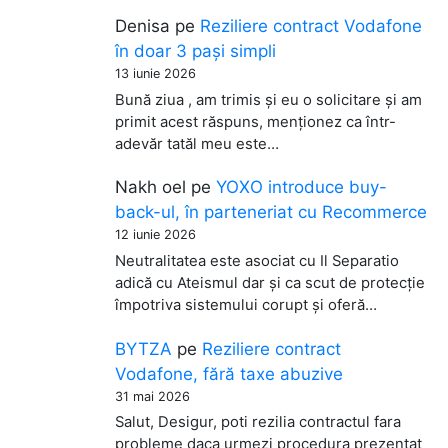
Denisa
pe
Reziliere contract Vodafone
în doar 3 pași simpli
13 iunie 2026
Bună ziua , am trimis și eu o solicitare și am
primit acest răspuns, menționez ca într-
adevăr tatăl meu este…
Nakh oel
pe
YOXO introduce buy-
back-ul, în parteneriat cu Recommerce
12 iunie 2026
Neutralitatea este asociat cu Il Separatio
adică cu Ateismul dar și ca scut de protecție
împotriva sistemului corupt și oferă…
BYTZA
pe
Reziliere contract
Vodafone, fără taxe abuzive
31 mai 2026
Salut, Desigur, poti rezilia contractul fara
probleme daca urmezi procedura prezentat