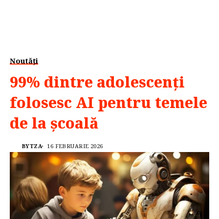
Noutăți
99% dintre adolescenți
folosesc AI pentru temele
de la școală
BYTZA
16 FEBRUARIE 2026