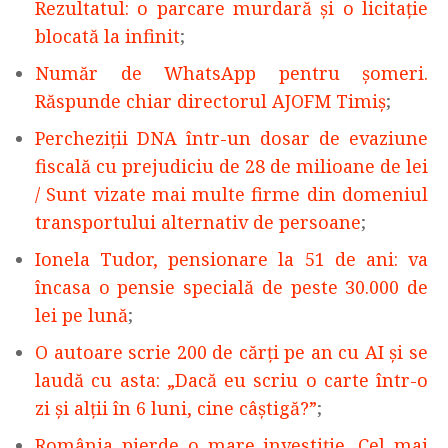
Rezultatul: o parcare murdară și o licitație
blocată la infinit
;
Număr de WhatsApp pentru șomeri.
Răspunde chiar directorul AJOFM Timiș
;
Percheziţii DNA într-un dosar de evaziune
fiscală cu prejudiciu de 28 de milioane de lei
/ Sunt vizate mai multe firme din domeniul
transportului alternativ de persoane
;
Ionela Tudor, pensionare la 51 de ani: va
încasa o pensie specială de peste 30.000 de
lei pe lună
;
O autoare scrie 200 de cărți pe an cu AI și se
laudă cu asta: „Dacă eu scriu o carte într-o
zi și alții în 6 luni, cine câștigă?”
;
România pierde o mare investiție. Cel mai