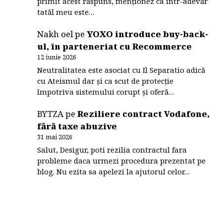
primit acest răspuns, menționez ca într-adevăr
tatăl meu este…
Nakh oel
pe
YOXO introduce buy-back-
ul, în parteneriat cu Recommerce
12 iunie 2026
Neutralitatea este asociat cu Il Separatio adică
cu Ateismul dar și ca scut de protecție
împotriva sistemului corupt și oferă…
BYTZA
pe
Reziliere contract Vodafone,
fără taxe abuzive
31 mai 2026
Salut, Desigur, poti rezilia contractul fara
probleme daca urmezi procedura prezentat pe
blog. Nu ezita sa apelezi la ajutorul celor…