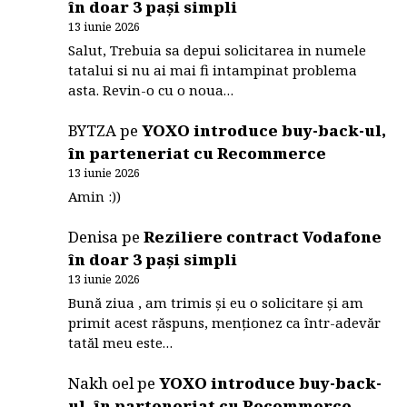
în doar 3 pași simpli
13 iunie 2026
Salut, Trebuia sa depui solicitarea in numele
tatalui si nu ai mai fi intampinat problema
asta. Revin-o cu o noua…
BYTZA
pe
YOXO introduce buy-back-ul,
în parteneriat cu Recommerce
13 iunie 2026
Amin :))
Denisa
pe
Reziliere contract Vodafone
în doar 3 pași simpli
13 iunie 2026
Bună ziua , am trimis și eu o solicitare și am
primit acest răspuns, menționez ca într-adevăr
tatăl meu este…
Nakh oel
pe
YOXO introduce buy-back-
ul, în parteneriat cu Recommerce