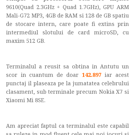
9610(Quad 2.3GHz + Quad 1.7GHz), GPU ARM
Mali-G72 MP3, 4GB de RAM si 128 de GB spatiu
de stocare intern, care poate fi extins prin
intermediul slotului de card microSD, cu
maxim 512 GB.
Terminalul a reusit sa obtina in Antutu un
scor in cuantum de doar
142.897
iar acest
punctaj il plaseaza pe la jumatatea celebrului
clasament, sub terminale precum Nokia X7 si
Xiaomi Mi 8SE.
Am apreciat faptul ca terminalul este capabil
sa ruleze in mod fluent cele mai noi jocuri si