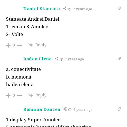
Daniel Staneata
7 years ago
Staneata Andrei Daniel
1- ecran S-Amoled
2- Volte
Reply
0
Badea Elena
7 years ago
a. conectivitate
b. memorii
badea elena
Reply
0
Ramona Dancea
7 years ago
1.display Super Amoled