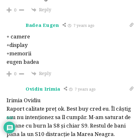
Reply
0
Badea Eugen
7 years ago
+ camere
+display
+memorii
eugen badea
Reply
0
Ovidiu Irimia
7 years ago
Irimia Ovidiu
Raport calitate preț ok. Best buy cred eu. Îl câștig
sau nu intenționez sa îl cumpăr. M-am saturat de
444
ecrane cu burn la S8 și chiar S9. Restul de bani
pana la un S10 distracție la Marea Neagra.