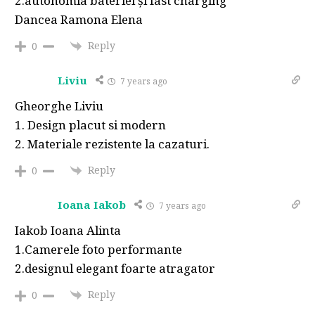
2.autonomia bateriei și fast charging
Dancea Ramona Elena
Reply
0
Liviu
7 years ago
Gheorghe Liviu
1. Design placut si modern
2. Materiale rezistente la cazaturi.
Reply
0
Ioana Iakob
7 years ago
Iakob Ioana Alinta
1.Camerele foto performante
2.designul elegant foarte atragator
Reply
0