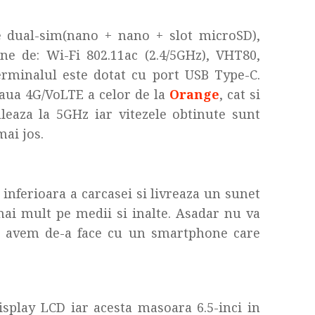
dual-sim(nano + nano + slot microSD),
ne de: Wi-Fi 802.11ac (2.4/5GHz), VHT80,
rminalul este dotat cu port USB Type-C.
eaua 4G/VoLTE a celor de la
Orange
, cat si
leaza la 5GHz iar vitezele obtinute sunt
mai jos.
 inferioara a carcasei si livreaza un sunet
mai mult pe medii si inalte. Asadar nu va
 ca avem de-a face cu un smartphone care
splay LCD iar acesta masoara 6.5-inci in