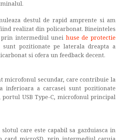
rminalul.
cumuleaza destul de rapid amprente si am
fiind realizat din policarbonat. Bineinteles
d prin intermediul unei
huse de protectie
 sunt pozitionate pe laterala dreapta a
olicarbonat si ofera un feedback decent.
at microfonul secundar, care contribuie la
 inferioara a carcasei sunt pozitionate
, portul USB Type-C, microfonul principal
t slotul care este capabil sa gazduiasca in
un card microSD, prin intermediul caruia