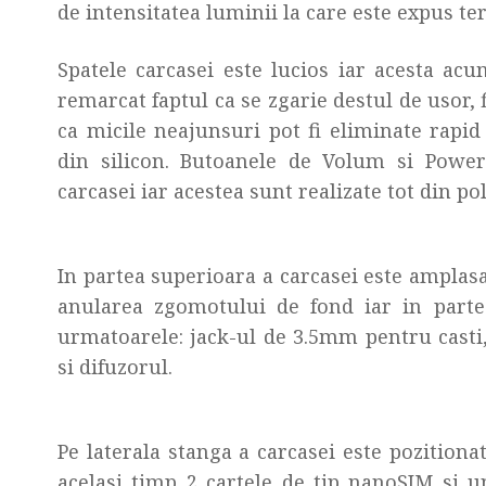
de intensitatea luminii la care este expus te
Spatele carcasei este lucios iar acesta a
remarcat faptul ca se zgarie destul de usor, 
ca micile neajunsuri pot fi eliminate rapi
din silicon. Butoanele de Volum si Power
carcasei iar acestea sunt realizate tot din p
In partea superioara a carcasei este amplas
anularea zgomotului de fond iar in partea
urmatoarele: jack-ul de 3.5mm pentru casti
si difuzorul.
Pe laterala stanga a carcasei este pozitiona
acelasi timp 2 cartele de tip nanoSIM si 