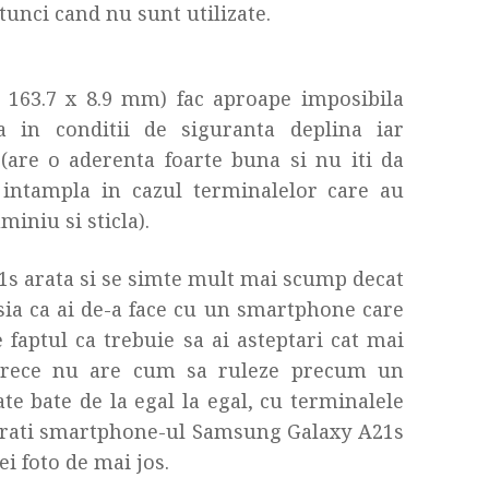
tunci cand nu sunt utilizate.
x 163.7 x 8.9 mm) fac aproape imposibila
a in conditii de siguranta deplina iar
p(are o aderenta foarte buna si nu iti da
 intampla in cazul terminalelor care au
iniu si sticla).
s arata si se simte mult mai scump decat
resia ca ai de-a face cu un smartphone care
 faptul ca trebuie sa ai asteptari cat mai
eoarece nu are cum sa ruleze precum un
e bate de la egal la egal, cu terminalele
rati smartphone-ul Samsung Galaxy A21s
i foto de mai jos.