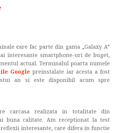
e
minale
c
are fac parte din gama „Galaxy A”
mai interesante smartphone-uri de buget,
momentul actual. Terminalul poarta numele
iile Google
preinstalate iar acesta a fost
estui an si este disponibil acum spre
 carcasa realizata in totalitate din
ai buna calitate. Am receptionat la test
reflexii interesante, care difera in functie