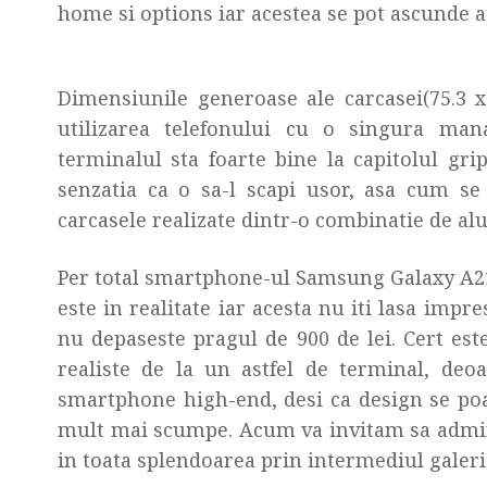
home si options iar acestea se pot ascunde a
Dimensiunile generoase ale carcasei(75.3 
utilizarea telefonului cu o singura man
terminalul sta foarte bine la capitolul gri
senzatia ca o sa-l scapi usor, asa cum se
carcasele realizate dintr-o combinatie de alum
Per total smartphone-ul Samsung Galaxy A21
este in realitate iar acesta nu iti lasa imp
nu depaseste pragul de 900 de lei. Cert este
realiste de la un astfel de terminal, d
smartphone high-end, desi ca design se poat
mult mai scumpe. Acum va invitam sa admi
in toata splendoarea prin intermediul galerie