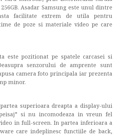
 256GB. Asadar Samsung este unul dintre
sta facilitate extrem de utila pentru
time de poze si materiale video pe care
a este pozitionat pe spatele carcasei si
Deasupra senzorului de amprente sunt
ompusa camera foto principala iar prezenta
ump minor.
partea superioara dreapta a display-ului
„peisaj” si nu incomodeaza in vreun fel
deo in full-screen. In partea inferioara a
ware care indeplinesc functiile de back,