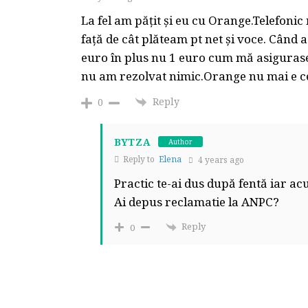
La fel am pățit și eu cu Orange.Telefonic
față de cât plăteam pt net și voce. Când 
euro în plus nu 1 euro cum mă asigurase
nu am rezolvat nimic.Orange nu mai e ce a
Reply
0
BYTZA
Author
Reply to
Elena
4 years ago
Practic te-ai dus după fentă iar acu
Ai depus reclamatie la ANPC?
Reply
0