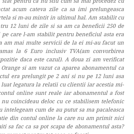
 sfat pentru ca nu stiu cum sa mai procedez cu
ctat acum cateva zile ca sa imi prelungeasca
tela si m-au mintit in ultimul hal. Am stabilit cu
tru 12 luni de zile si sa am ca beneficii 250 de
l pe care l-am stabilit pentru beneficiul asta era
a am mai multe servicii de la ei mi-au facut un
amas la 6 Euro inclusiv TVA(am convorbirea
spozitie daca este cazul). A doua zi am verificat
Orange si am vazut ca aparea abonamentul ca
ctul era prelungit pe 2 ani si nu pe 12 luni asa
uat legatura la relatii cu clientii iar acestia mi-
contul online sunt reale iar abonamentul a fost
e nu coincideau deloc cu ce stabilisem telefonic
nu intelegeam cum de au putut sa ma pacaleasca
tie din contul online la care nu am primit nici
ti sa fac ca sa pot scapa de abonamentul asta?