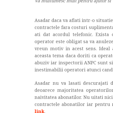
Va multumesc mult pentru ajutor si v
Asadar daca va aflati intr-o situatie
contractele fara costuri supliment
ati dat acordul telefonic. Exista
operator este obligat sa va anuleze 
vreun motiv in acest sens. Ideal 
aceasta tema daca doriti ca opera
abuziv iar inspectorii ANPC sunt s
inestimabilii operatori atunci cand 
Asadar nu va lasati descurajati d
deoarece majoritatea operatorilo
naivitatea abonatilor. Nu uitati ni
contractele abonatilor iar pentru 
link
.