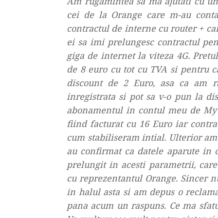
Am rugamintea sa ma ajutati cu un
cei de la Orange care m-au conta
contractul de interne cu router + car
ei sa imi prelungesc contractul pen
giga de internet la viteza 4G. Pretu
de 8 euro cu tot cu TVA si pentru c
discount de 2 Euro, asa ca am r
inregistrata si pot sa v-o pun la di
abonamentul in contul meu de My 
fiind facturat cu 16 Euro iar contra
cum stabiliseram intial. Ulterior am l
au confirmat ca datele aparute in 
prelungit in acesti parametrii, car
cu reprezentantul Orange. Sincer 
in halul asta si am depus o reclama
pana acum un raspuns. Ce ma sfatui