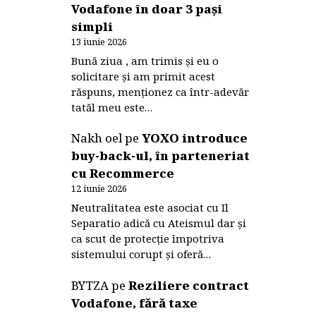
Vodafone în doar 3 pași
simpli
13 iunie 2026
Bună ziua , am trimis și eu o
solicitare și am primit acest
răspuns, menționez ca într-adevăr
tatăl meu este…
Nakh oel
pe
YOXO introduce
buy-back-ul, în parteneriat
cu Recommerce
12 iunie 2026
Neutralitatea este asociat cu Il
Separatio adică cu Ateismul dar și
ca scut de protecție împotriva
sistemului corupt și oferă…
BYTZA
pe
Reziliere contract
Vodafone, fără taxe