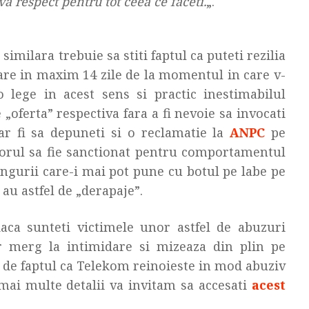
a respect pentru tot ceea ce faceti.
„.
 similara trebuie sa stiti faptul ca puteti rezilia
are in maxim 14 zile de la momentul in care v-
 o lege in acest sens si practic inestimabilul
„oferta” respectiva fara a fi nevoie sa invocati
ar fi sa depuneti si o reclamatie la
ANPC
pe
torul sa fie sanctionat pentru comportamentul
ingurii care-i mai pot pune cu botul pe labe pe
au astfel de „derapaje”.
aca sunteti victimele unor astfel de abuzuri
r merg la intimidare si mizeaza din plin pe
ci de faptul ca Telekom reinoieste in mod abuziv
mai multe detalii va invitam sa accesati
acest