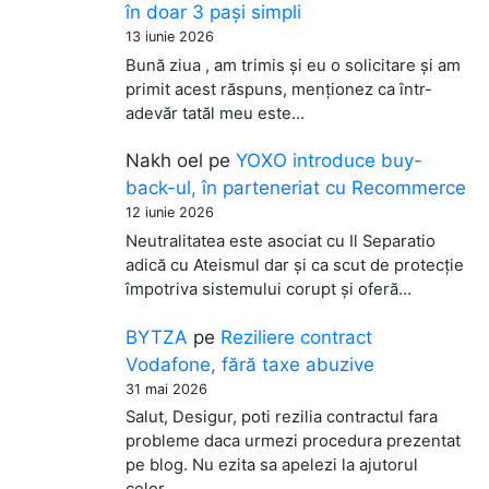
în doar 3 pași simpli
13 iunie 2026
Bună ziua , am trimis și eu o solicitare și am
primit acest răspuns, menționez ca într-
adevăr tatăl meu este…
Nakh oel
pe
YOXO introduce buy-
back-ul, în parteneriat cu Recommerce
12 iunie 2026
Neutralitatea este asociat cu Il Separatio
adică cu Ateismul dar și ca scut de protecție
împotriva sistemului corupt și oferă…
BYTZA
pe
Reziliere contract
Vodafone, fără taxe abuzive
31 mai 2026
Salut, Desigur, poti rezilia contractul fara
probleme daca urmezi procedura prezentat
pe blog. Nu ezita sa apelezi la ajutorul
celor…