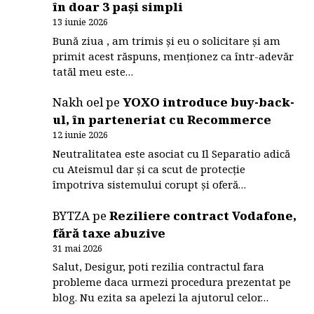
în doar 3 pași simpli
13 iunie 2026
Bună ziua , am trimis și eu o solicitare și am
primit acest răspuns, menționez ca într-adevăr
tatăl meu este…
Nakh oel
pe
YOXO introduce buy-back-
ul, în parteneriat cu Recommerce
12 iunie 2026
Neutralitatea este asociat cu Il Separatio adică
cu Ateismul dar și ca scut de protecție
împotriva sistemului corupt și oferă…
BYTZA
pe
Reziliere contract Vodafone,
fără taxe abuzive
31 mai 2026
Salut, Desigur, poti rezilia contractul fara
probleme daca urmezi procedura prezentat pe
blog. Nu ezita sa apelezi la ajutorul celor…