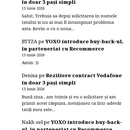
în doar 3 pași simpli
13 iunie 2026
Salut, Trebuia sa depui solicitarea in numele
tatalui si nu ai mai fi intampinat problema
asta. Revin-o cu o noua…
BYTZA
pe
YOXO introduce buy-back-ul,
în parteneriat cu Recommerce
13 iunie 2026
Amin :))
Denisa
pe
Reziliere contract Vodafone
în doar 3 pași simpli
13 iunie 2026
Bună ziua , am trimis și eu o solicitare și am
primit acest răspuns, menționez ca într-adevăr
tatăl meu este…
Nakh oel
pe
YOXO introduce buy-back-
ul, în parteneriat cu Recommerce