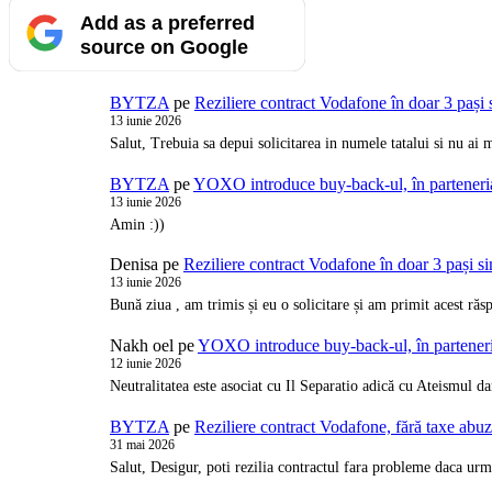
Add as a preferred
source on Google
BYTZA
pe
Reziliere contract Vodafone în doar 3 pași 
13 iunie 2026
Salut, Trebuia sa depui solicitarea in numele tatalui si nu a
BYTZA
pe
YOXO introduce buy-back-ul, în partener
13 iunie 2026
Amin :))
Denisa
pe
Reziliere contract Vodafone în doar 3 pași s
13 iunie 2026
Bună ziua , am trimis și eu o solicitare și am primit acest ră
Nakh oel
pe
YOXO introduce buy-back-ul, în partene
12 iunie 2026
Neutralitatea este asociat cu Il Separatio adică cu Ateismul d
BYTZA
pe
Reziliere contract Vodafone, fără taxe abu
31 mai 2026
Salut, Desigur, poti rezilia contractul fara probleme daca urm