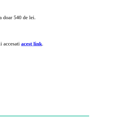
a doar 540 de lei.
ii accesati
acest link
.