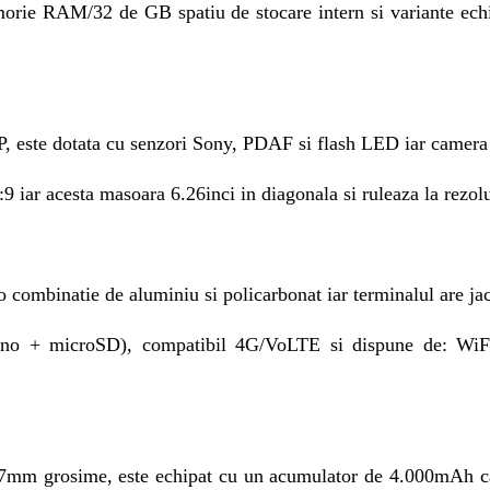
orie RAM/32 de GB spatiu de stocare intern si variante 
P, este dotata cu senzori Sony, PDAF si flash LED iar camera
 iar acesta masoara 6.26inci in diagonala si ruleaza la rezolu
-o combinatie de aluminiu si policarbonat iar terminalul are j
no + microSD), compatibil 4G/VoLTE si dispune de: WiFi
47mm grosime, este echipat cu un acumulator de 4.000mAh car