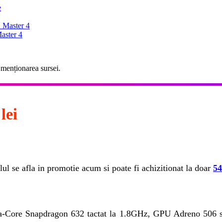
e
 Master 4
aster 4
 menționarea sursei.
lei
l se afla in promotie acum si poate fi achizitionat la doar
54
-Core Snapdragon 632 tactat la 1.8GHz, GPU Adreno 506 su