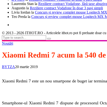
Laurentiu Stan
la
Reziliere contract Vodafone, fără taxe abuziv
Augustin
la
Reziliere contract Vodafone în doar 3 pași simpli
Liviu Iordan
la
Concurs și review complet mouse Logitech MX
Teo Preda
la
Concurs și review complet mouse Logitech MX M
© 2013 - 2026 ITHOT.RO - Articolele ithot.ro pot fi preluate doar cu
Noutăți
Xiaomi Redmi 7 acum la 540 de 
BYTZA
20 martie 2019
Xiaomi Redmi 7 este un nou smartpone de buget iar terminalu
Smartphone-ul Xiaomi Redmi 7 dispune de procesorul Octa