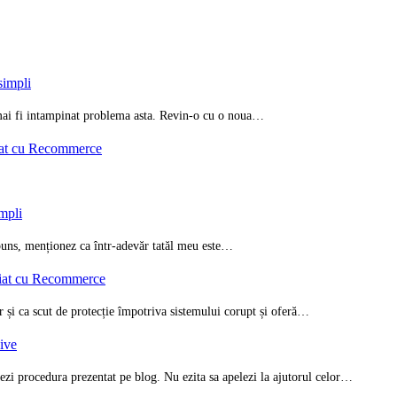
simpli
i mai fi intampinat problema asta. Revin-o cu o noua…
iat cu Recommerce
impli
spuns, menționez ca într-adevăr tatăl meu este…
riat cu Recommerce
ar și ca scut de protecție împotriva sistemului corupt și oferă…
zive
ezi procedura prezentat pe blog. Nu ezita sa apelezi la ajutorul celor…