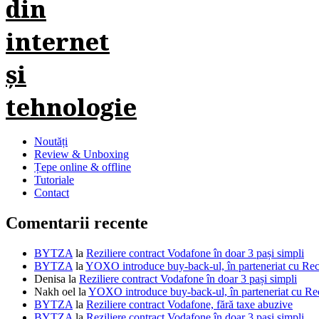
Noutăți
Review & Unboxing
Țepe online & offline
Tutoriale
Contact
Comentarii recente
BYTZA
la
Reziliere contract Vodafone în doar 3 pași simpli
BYTZA
la
YOXO introduce buy-back-ul, în parteneriat cu R
Denisa
la
Reziliere contract Vodafone în doar 3 pași simpli
Nakh oel
la
YOXO introduce buy-back-ul, în parteneriat cu 
BYTZA
la
Reziliere contract Vodafone, fără taxe abuzive
BYTZA
la
Reziliere contract Vodafone în doar 3 pași simpli