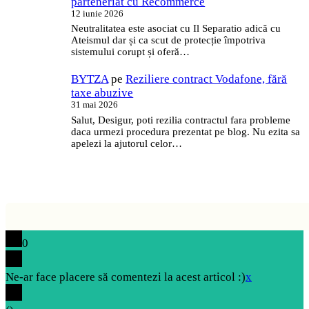
parteneriat cu Recommerce
12 iunie 2026
Neutralitatea este asociat cu Il Separatio adică cu
Ateismul dar și ca scut de protecție împotriva
sistemului corupt și oferă…
BYTZA
pe
Reziliere contract Vodafone, fără
taxe abuzive
31 mai 2026
Salut, Desigur, poti rezilia contractul fara probleme
daca urmezi procedura prezentat pe blog. Nu ezita sa
apelezi la ajutorul celor…
0
Ne-ar face placere să comentezi la acest articol :)
x