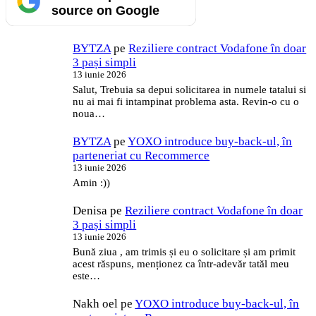
source on Google
BYTZA
pe
Reziliere contract Vodafone în doar
3 pași simpli
13 iunie 2026
Salut, Trebuia sa depui solicitarea in numele tatalui si
nu ai mai fi intampinat problema asta. Revin-o cu o
noua…
BYTZA
pe
YOXO introduce buy-back-ul, în
parteneriat cu Recommerce
13 iunie 2026
Amin :))
Denisa
pe
Reziliere contract Vodafone în doar
3 pași simpli
13 iunie 2026
Bună ziua , am trimis și eu o solicitare și am primit
acest răspuns, menționez ca într-adevăr tatăl meu
este…
Nakh oel
pe
YOXO introduce buy-back-ul, în