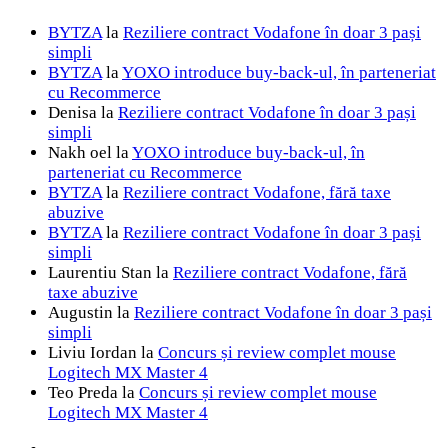
BYTZA
la
Reziliere contract Vodafone în doar 3 pași
simpli
BYTZA
la
YOXO introduce buy-back-ul, în parteneriat
cu Recommerce
Denisa
la
Reziliere contract Vodafone în doar 3 pași
simpli
Nakh oel
la
YOXO introduce buy-back-ul, în
parteneriat cu Recommerce
BYTZA
la
Reziliere contract Vodafone, fără taxe
abuzive
BYTZA
la
Reziliere contract Vodafone în doar 3 pași
simpli
Laurentiu Stan
la
Reziliere contract Vodafone, fără
taxe abuzive
Augustin
la
Reziliere contract Vodafone în doar 3 pași
simpli
Liviu Iordan
la
Concurs și review complet mouse
Logitech MX Master 4
Teo Preda
la
Concurs și review complet mouse
Logitech MX Master 4