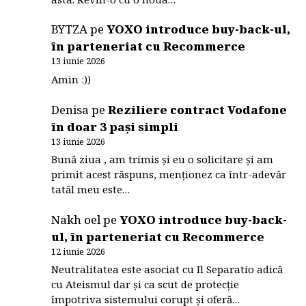
BYTZA
pe
YOXO introduce buy-back-ul,
în parteneriat cu Recommerce
13 iunie 2026
Amin :))
Denisa
pe
Reziliere contract Vodafone
în doar 3 pași simpli
13 iunie 2026
Bună ziua , am trimis și eu o solicitare și am
primit acest răspuns, menționez ca într-adevăr
tatăl meu este…
Nakh oel
pe
YOXO introduce buy-back-
ul, în parteneriat cu Recommerce
12 iunie 2026
Neutralitatea este asociat cu Il Separatio adică
cu Ateismul dar și ca scut de protecție
împotriva sistemului corupt și oferă…