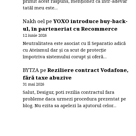
primit acest răspuns, menționez ca într-adevăr
tatăl meu este…
Nakh oel
pe
YOXO introduce buy-back-
ul, în parteneriat cu Recommerce
12 iunie 2026
Neutralitatea este asociat cu Il Separatio adică
cu Ateismul dar și ca scut de protecție
împotriva sistemului corupt și oferă…
BYTZA
pe
Reziliere contract Vodafone,
fără taxe abuzive
31 mai 2026
Salut, Desigur, poti rezilia contractul fara
probleme daca urmezi procedura prezentat pe
blog. Nu ezita sa apelezi la ajutorul celor…