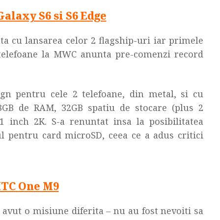
alaxy S6 si S6 Edge
a cu lansarea celor 2 flagship-uri iar primele
 telefoane la MWC anunta pre-comenzi record
n pentru cele 2 telefoane, din metal, si cu
 3GB de RAM, 32GB spatiu de stocare (plus 2
1 inch 2K. S-a renuntat insa la posibilitatea
ul pentru card microSD, ceea ce a adus critici
TC One M9
vut o misiune diferita – nu au fost nevoiti sa