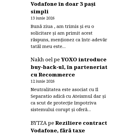
Vodafone în doar 3 pași
simpli
13 iunie 2026
Bună ziua , am trimis și eu o
solicitare și am primit acest
răspuns, menționez ca într-adevăr
tatăl meu este…
Nakh oel
pe
YOXO introduce
buy-back-ul, în parteneriat
cu Recommerce
12 iunie 2026
Neutralitatea este asociat cu Il
Separatio adică cu Ateismul dar și
ca scut de protecție împotriva
sistemului corupt și oferă…
BYTZA
pe
Reziliere contract
Vodafone, fără taxe