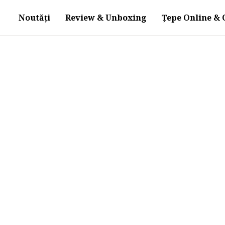
Noutăți
Review & Unboxing
Țepe Online & O