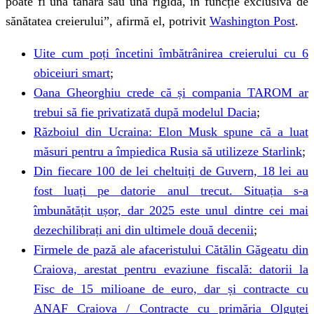
poate fi una tânără sau una rigidă, în funcție exclusivă de
sănătatea creierului”, afirmă el, potrivit
Washington Post
.
Uite cum poți încetini îmbătrânirea creierului cu 6
obiceiuri smart
;
Oana Gheorghiu crede că și compania TAROM ar
trebui să fie privatizată după modelul Dacia
;
Războiul din Ucraina: Elon Musk spune că a luat
măsuri pentru a împiedica Rusia să utilizeze Starlink
;
Din fiecare 100 de lei cheltuiți de Guvern, 18 lei au
fost luați pe datorie anul trecut. Situația s-a
îmbunătățit ușor, dar 2025 este unul dintre cei mai
dezechilibrați ani din ultimele două decenii
;
Firmele de pază ale afaceristului Cătălin Găgeatu din
Craiova, arestat pentru evaziune fiscală: datorii la
Fisc de 15 milioane de euro, dar și contracte cu
ANAF Craiova / Contracte cu primăria Olguței