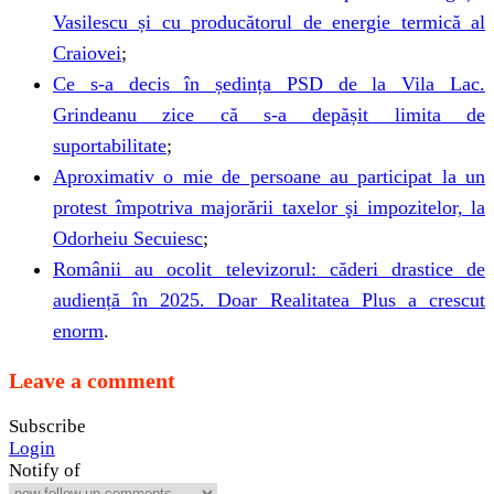
Vasilescu și cu producătorul de energie termică al
Craiovei
;
Ce s-a decis în ședința PSD de la Vila Lac.
Grindeanu zice că s-a depășit limita de
suportabilitate
;
Aproximativ o mie de persoane au participat la un
protest împotriva majorării taxelor şi impozitelor, la
Odorheiu Secuiesc
;
Românii au ocolit televizorul: căderi drastice de
audiență în 2025. Doar Realitatea Plus a crescut
enorm
.
Leave a comment
Subscribe
Login
Notify of