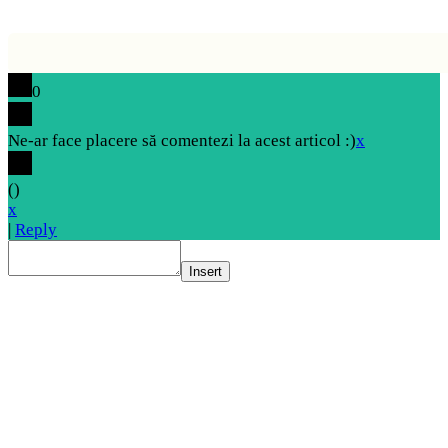
0
Ne-ar face placere să comentezi la acest articol :)
x
(
)
x
|
Reply
Insert