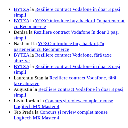
BYTZA
la
Reziliere contract Vodafone în doar 3 pași
simpli
BYTZA
la
YOXO introduce buy-back-ul, în parteneriat
cu Recommerce
Denisa
la
Reziliere contract Vodafone în doar 3 pași
simpli
Nakh oel
la
YOXO introduce buy-back-ul, în
parteneriat cu Recommerce
BYTZA
la
Reziliere contract Vodafone, fără taxe
abuzive
BYTZA
la
Reziliere contract Vodafone în doar 3 pași
simpli
Laurentiu Stan
la
Reziliere contract Vodafone, fără
taxe abuzive
Augustin
la
Reziliere contract Vodafone în doar 3 pași
simpli
Liviu Iordan
la
Concurs și review complet mouse
Logitech MX Master 4
Teo Preda
la
Concurs și review complet mouse
Logitech MX Master 4