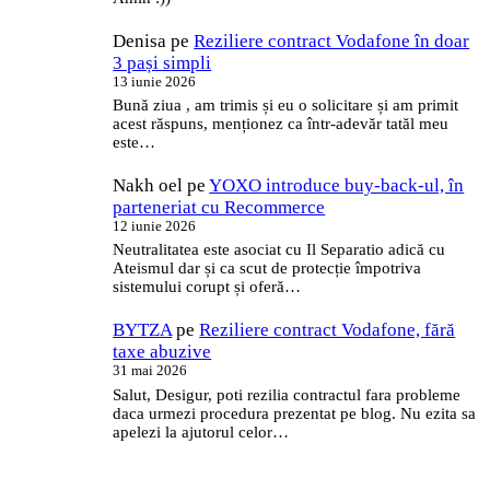
Denisa
pe
Reziliere contract Vodafone în doar
3 pași simpli
13 iunie 2026
Bună ziua , am trimis și eu o solicitare și am primit
acest răspuns, menționez ca într-adevăr tatăl meu
este…
Nakh oel
pe
YOXO introduce buy-back-ul, în
parteneriat cu Recommerce
12 iunie 2026
Neutralitatea este asociat cu Il Separatio adică cu
Ateismul dar și ca scut de protecție împotriva
sistemului corupt și oferă…
BYTZA
pe
Reziliere contract Vodafone, fără
taxe abuzive
31 mai 2026
Salut, Desigur, poti rezilia contractul fara probleme
daca urmezi procedura prezentat pe blog. Nu ezita sa
apelezi la ajutorul celor…