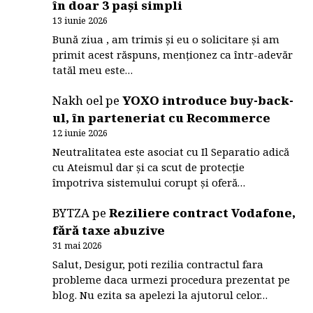
în doar 3 pași simpli
13 iunie 2026
Bună ziua , am trimis și eu o solicitare și am
primit acest răspuns, menționez ca într-adevăr
tatăl meu este…
Nakh oel
pe
YOXO introduce buy-back-
ul, în parteneriat cu Recommerce
12 iunie 2026
Neutralitatea este asociat cu Il Separatio adică
cu Ateismul dar și ca scut de protecție
împotriva sistemului corupt și oferă…
BYTZA
pe
Reziliere contract Vodafone,
fără taxe abuzive
31 mai 2026
Salut, Desigur, poti rezilia contractul fara
probleme daca urmezi procedura prezentat pe
blog. Nu ezita sa apelezi la ajutorul celor…