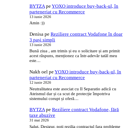
BYTZA
pe
YOXO introduce buy-back-ul, în
parteneriat cu Recommerce
13 iunie 2026
Amin :))
Denisa
pe
Reziliere contract Vodafone în doar
3 pași simpli
13 iunie 2026
Bună ziua , am trimis și eu o solicitare și am primit
acest răspuns, menționez ca într-adevăr tatăl meu
este…
Nakh oel
pe
YOXO introduce buy-back-ul, în
parteneriat cu Recommerce
12 iunie 2026
Neutralitatea este asociat cu Il Separatio adică cu
Ateismul dar și ca scut de protecție împotriva
sistemului corupt și oferă…
BYTZA
pe
Reziliere contract Vodafone, fără
taxe abuzive
31 mai 2026
Salut, Desigur, poti rezilia contractul fara probleme