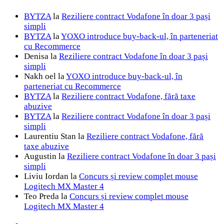
BYTZA
la
Reziliere contract Vodafone în doar 3 pași
simpli
BYTZA
la
YOXO introduce buy-back-ul, în parteneriat
cu Recommerce
Denisa
la
Reziliere contract Vodafone în doar 3 pași
simpli
Nakh oel
la
YOXO introduce buy-back-ul, în
parteneriat cu Recommerce
BYTZA
la
Reziliere contract Vodafone, fără taxe
abuzive
BYTZA
la
Reziliere contract Vodafone în doar 3 pași
simpli
Laurentiu Stan
la
Reziliere contract Vodafone, fără
taxe abuzive
Augustin
la
Reziliere contract Vodafone în doar 3 pași
simpli
Liviu Iordan
la
Concurs și review complet mouse
Logitech MX Master 4
Teo Preda
la
Concurs și review complet mouse
Logitech MX Master 4