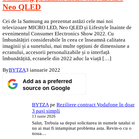
Neo QLED
Cei de la Samsung au prezentat astăzi cele mai noi
televizoare MICRO LED, Neo QLED și Lifestyle înainte de
evenimentul Consumer Electronics Show 2022. Cu
îmbunătățiri considerabile în ceea ce înseamnă calitatea
imaginii și a sunetului, mai multe opțiuni de dimensiune a
ecranului, accesorii personalizabile și o interfață
îmbunătățită, ecranele din 2022 aduc la viață […]
By
BYTZA
3 ianuarie 2022
Add as a preferred
source on Google
BYTZA
pe
Reziliere contract Vodafone în doar
3 pași simpli
13 iunie 2026
Salut, Trebuia sa depui solicitarea in numele tatalui si
nu ai mai fi intampinat problema asta. Revin-o cu o
noua…