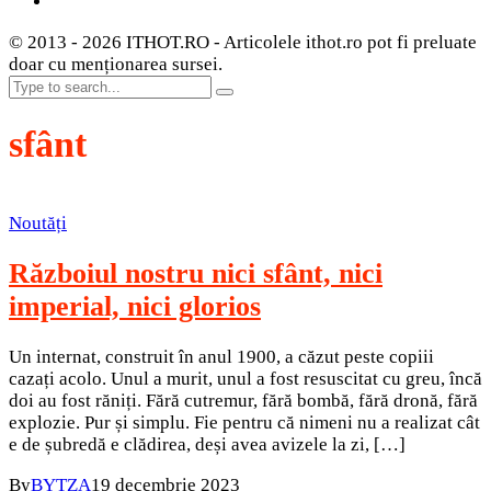
© 2013 - 2026 ITHOT.RO - Articolele ithot.ro pot fi preluate
doar cu menționarea sursei.
sfânt
Noutăți
Războiul nostru nici sfânt, nici
imperial, nici glorios
Un internat, construit în anul 1900, a căzut peste copiii
cazați acolo. Unul a murit, unul a fost resuscitat cu greu, încă
doi au fost răniți. Fără cutremur, fără bombă, fără dronă, fără
explozie. Pur și simplu. Fie pentru că nimeni nu a realizat cât
e de șubredă e clădirea, deși avea avizele la zi, […]
By
BYTZA
19 decembrie 2023