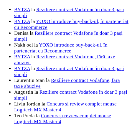
BYTZA
la
Reziliere contract Vodafone în doar 3 pași
simpli
BYTZA
la
YOXO introduce buy-back-ul, în parteneriat
cu Recommerce
Denisa
la
Reziliere contract Vodafone în doar 3 pași
simpli
Nakh oel
la
YOXO introduce buy-back-ul, în
parteneriat cu Recommerce
BYTZA
la
Reziliere contract Vodafone, fără taxe
abuzive
BYTZA
la
Reziliere contract Vodafone în doar 3 pași
simpli
Laurentiu Stan
la
Reziliere contract Vodafone, fără
taxe abuzive
Augustin
la
Reziliere contract Vodafone în doar 3 pași
simpli
Liviu Iordan
la
Concurs și review complet mouse
Logitech MX Master 4
Teo Preda
la
Concurs și review complet mouse
Logitech MX Master 4