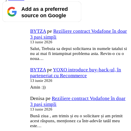
Add as a preferred
source on Google
BYTZA
pe
Reziliere contract Vodafone în doar
3 pași simpli
13 iunie 2026
Salut, Trebuia sa depui solicitarea in numele tatalui si
nu ai mai fi intampinat problema asta. Revin-o cu o
noua…
BYTZA
pe
YOXO introduce buy-back-ul, în
parteneriat cu Recommerce
13 iunie 2026
Amin :))
Denisa
pe
Reziliere contract Vodafone în doar
3 pași simpli
13 iunie 2026
Bună ziua , am trimis și eu o solicitare și am primit
acest răspuns, menționez ca într-adevăr tatăl meu
este…