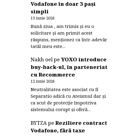
Vodafone în doar 3 pași
simpli
13 iunie 2026
Bună ziua , am trimis și eu o
solicitare și am primit acest
răspuns, menționez ca într-adevăr
tatăl meu este…
Nakh oel
pe
YOXO introduce
buy-back-ul, în parteneriat
cu Recommerce
12 iunie 2026
Neutralitatea este asociat cu Il
Separatio adică cu Ateismul dar și
ca scut de protecție împotriva
sistemului corupt și oferă…
BYTZA
pe
Reziliere contract
Vodafone, fără taxe