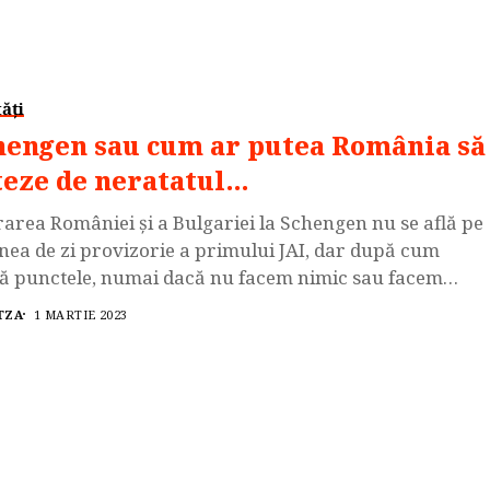
ăți
hengen sau cum ar putea România să
teze de neratatul…
area României și a Bulgariei la Schengen nu se află pe
nea de zi provizorie a primului JAI, dar după cum
ă punctele, numai dacă nu facem nimic sau facem
l pe dos, șansa chiar e ratată. Vulnerabilizarea
TZA
1 MARTIE 2023
niei în fața propagandei rusești, degringolada
tică internă, cu teme externe sensibile târâte în
rțeli politice între PSD […]