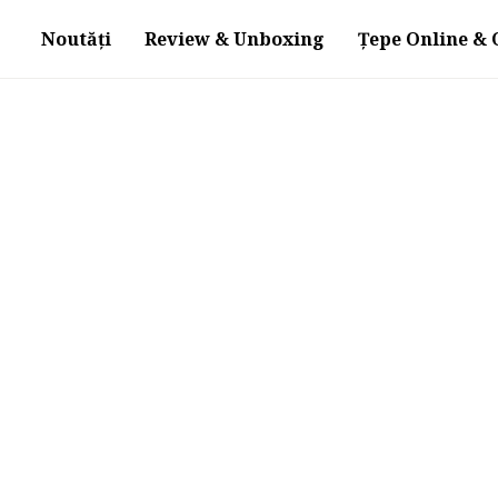
Noutăți
Review & Unboxing
Țepe Online & O