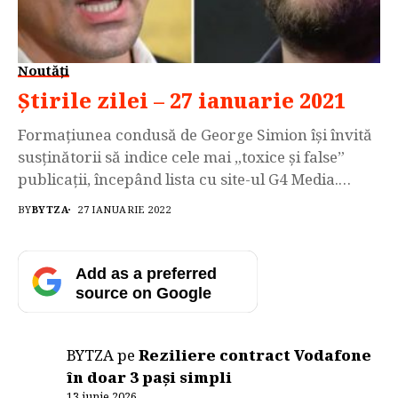
Noutăți
Știrile zilei – 27 ianuarie 2021
Formațiunea condusă de George Simion își învită
susținătorii să indice cele mai „toxice și false”
publicații, începând lista cu site-ul G4 Media.
Simion spune pentru Libertatea că își asumă
BY
BYTZA
27 IANUARIE 2022
postarea, în timp ce jurnaliștii de la G4 Media
spun că mesaje de acest gen pot conduce inclusiv
la violență fizică contra lor. Și o organizație […]
Add as a preferred
source on Google
BYTZA
pe
Reziliere contract Vodafone
în doar 3 pași simpli
13 iunie 2026