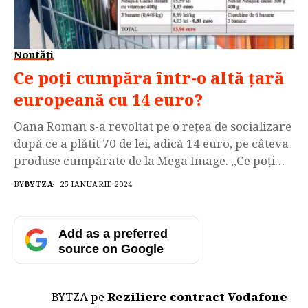
Noutăți
Ce poţi cumpăra într-o altă ţară
europeană cu 14 euro?
Oana Roman s-a revoltat pe o reţea de socializare
după ce a plătit 70 de lei, adică 14 euro, pe câteva
produse cumpărate de la Mega Image. „Ce poţi
cumpăra într-o altă ţară europeană cu suma de
BY
BYTZA
25 IANUARIE 2024
14 euro?”, a întrebat fiica fostului premier al
României, Petre Roman. Libertatea a verificat cât
costă aceleaşi produse […]
Add as a preferred
source on Google
BYTZA
pe
Reziliere contract Vodafone