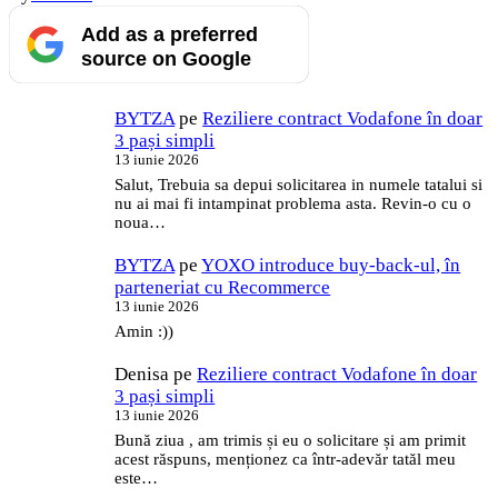
Add as a preferred
source on Google
BYTZA
pe
Reziliere contract Vodafone în doar
3 pași simpli
13 iunie 2026
Salut, Trebuia sa depui solicitarea in numele tatalui si
nu ai mai fi intampinat problema asta. Revin-o cu o
noua…
BYTZA
pe
YOXO introduce buy-back-ul, în
parteneriat cu Recommerce
13 iunie 2026
Amin :))
Denisa
pe
Reziliere contract Vodafone în doar
3 pași simpli
13 iunie 2026
Bună ziua , am trimis și eu o solicitare și am primit
acest răspuns, menționez ca într-adevăr tatăl meu
este…