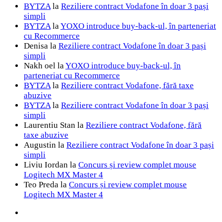
BYTZA
la
Reziliere contract Vodafone în doar 3 pași
simpli
BYTZA
la
YOXO introduce buy-back-ul, în parteneriat
cu Recommerce
Denisa
la
Reziliere contract Vodafone în doar 3 pași
simpli
Nakh oel
la
YOXO introduce buy-back-ul, în
parteneriat cu Recommerce
BYTZA
la
Reziliere contract Vodafone, fără taxe
abuzive
BYTZA
la
Reziliere contract Vodafone în doar 3 pași
simpli
Laurentiu Stan
la
Reziliere contract Vodafone, fără
taxe abuzive
Augustin
la
Reziliere contract Vodafone în doar 3 pași
simpli
Liviu Iordan
la
Concurs și review complet mouse
Logitech MX Master 4
Teo Preda
la
Concurs și review complet mouse
Logitech MX Master 4