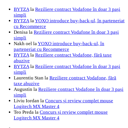
BYTZA
la
Reziliere contract Vodafone în doar 3 pași
simpli
BYTZA
la
YOXO introduce buy-back-ul, în parteneriat
cu Recommerce
Denisa
la
Reziliere contract Vodafone în doar 3 pași
simpli
Nakh oel
la
YOXO introduce buy-back-ul, în
parteneriat cu Recommerce
BYTZA
la
Reziliere contract Vodafone, fără taxe
abuzive
BYTZA
la
Reziliere contract Vodafone în doar 3 pași
simpli
Laurentiu Stan
la
Reziliere contract Vodafone, fără
taxe abuzive
Augustin
la
Reziliere contract Vodafone în doar 3 pași
simpli
Liviu Iordan
la
Concurs și review complet mouse
Logitech MX Master 4
Teo Preda
la
Concurs și review complet mouse
Logitech MX Master 4