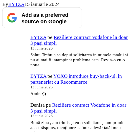
By
BYTZA
15 ianuarie 2024
Add as a preferred
source on Google
BYTZA
pe
Reziliere contract Vodafone în doar
3 pași simpli
13 iunie 2026
Salut, Trebuia sa depui solicitarea in numele tatalui si
nu ai mai fi intampinat problema asta. Revin-o cu o
noua…
BYTZA
pe
YOXO introduce buy-back-ul, în
parteneriat cu Recommerce
13 iunie 2026
Amin :))
Denisa
pe
Reziliere contract Vodafone în doar
3 pași simpli
13 iunie 2026
Bună ziua , am trimis și eu o solicitare și am primit
acest răspuns, menționez ca într-adevăr tatăl meu