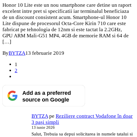
Honor 10 Lite este un nou smartphone care detine un raport
excelent intre pret si specificatii iar terminalul beneficiaza
de un discount consistent acum. Smartphone-ul Honor 10
Lite dispune de procesorul Octa-Core Kirin 710 care este
fabricat pe tehnologia de 12nm si este tactat la 2.2GHz,
GPU ARM Mali-G51 MP4, 4GB de memorie RAM si 64 de
[…]
By
BYTZA
13 februarie 2019
1
2
Add as a preferred
source on Google
BYTZA
pe
Reziliere contract Vodafone în doar
3 pași simpli
13 iunie 2026
Salut, Trebuia sa depui solicitarea in numele tatalui si