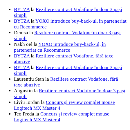
BYTZA
la
Reziliere contract Vodafone în doar 3 pași
simpli
BYTZA
la
YOXO introduce buy-back-ul, în parteneriat
cu Recommerce
Denisa
la
Reziliere contract Vodafone în doar 3 pași
simpli
Nakh oel
la
YOXO introduce buy-back-ul, în
parteneriat cu Recommerce
BYTZA
la
Reziliere contract Vodafone, fără taxe
abuzive
BYTZA
la
Reziliere contract Vodafone în doar 3 pași
simpli
Laurentiu Stan
la
Reziliere contract Vodafone, fără
taxe abuzive
Augustin
la
Reziliere contract Vodafone în doar 3 pași
simpli
Liviu Iordan
la
Concurs și review complet mouse
Logitech MX Master 4
Teo Preda
la
Concurs și review complet mouse
Logitech MX Master 4