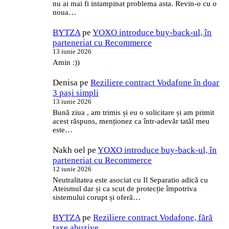
nu ai mai fi intampinat problema asta. Revin-o cu o
noua…
BYTZA
pe
YOXO introduce buy-back-ul, în
parteneriat cu Recommerce
13 iunie 2026
Amin :))
Denisa
pe
Reziliere contract Vodafone în doar
3 pași simpli
13 iunie 2026
Bună ziua , am trimis și eu o solicitare și am primit
acest răspuns, menționez ca într-adevăr tatăl meu
este…
Nakh oel
pe
YOXO introduce buy-back-ul, în
parteneriat cu Recommerce
12 iunie 2026
Neutralitatea este asociat cu Il Separatio adică cu
Ateismul dar și ca scut de protecție împotriva
sistemului corupt și oferă…
BYTZA
pe
Reziliere contract Vodafone, fără
taxe abuzive