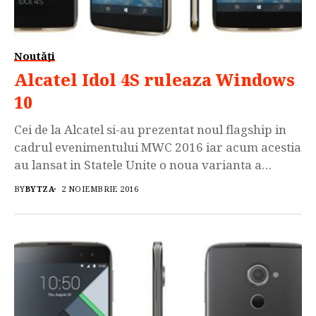
Noutăți
Alcatel Idol 4S ruleaza Windows
10
Cei de la Alcatel si-au prezentat noul flagship in
cadrul evenimentului MWC 2016 iar acum acestia
au lansat in Statele Unite o noua varianta a
acestui terminal. Noul Alcatel Idol 4S este similar
BY
BYTZA
2 NOIEMBRIE 2016
ca specificatii hardware cu versiunea anterioara
doar ca noul terminal ruleaza sistemul de
operare Windows 10 Mobile. Alcatel Idol 4S
dispune de procesorul quad-core […]