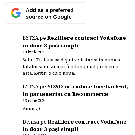
este vorba despre o „simpla coincidenta” :)).
BlackBerry DTEK60 dispune de procesorul quad-
Add as a preferred
core Qualcomm Snapdragon 820, GPU Adreno
source on Google
530, 4 […]
BYTZA
pe
Reziliere contract Vodafone
în doar 3 pași simpli
13 iunie 2026
Salut, Trebuia sa depui solicitarea in numele
tatalui si nu ai mai fi intampinat problema
asta. Revin-o cu o noua…
BYTZA
pe
YOXO introduce buy-back-ul,
în parteneriat cu Recommerce
13 iunie 2026
Amin :))
Denisa
pe
Reziliere contract Vodafone
în doar 3 pași simpli