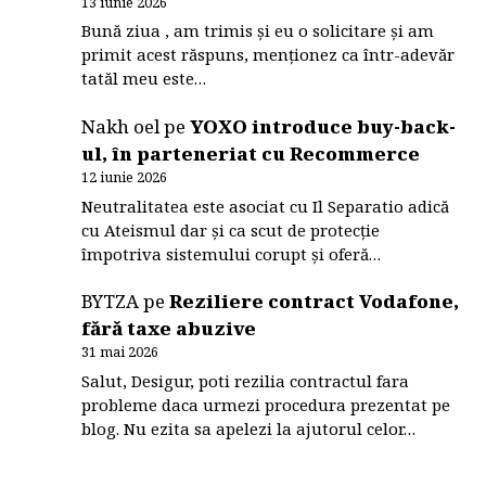
13 iunie 2026
Bună ziua , am trimis și eu o solicitare și am
primit acest răspuns, menționez ca într-adevăr
tatăl meu este…
Nakh oel
pe
YOXO introduce buy-back-
ul, în parteneriat cu Recommerce
12 iunie 2026
Neutralitatea este asociat cu Il Separatio adică
cu Ateismul dar și ca scut de protecție
împotriva sistemului corupt și oferă…
BYTZA
pe
Reziliere contract Vodafone,
fără taxe abuzive
31 mai 2026
Salut, Desigur, poti rezilia contractul fara
probleme daca urmezi procedura prezentat pe
blog. Nu ezita sa apelezi la ajutorul celor…