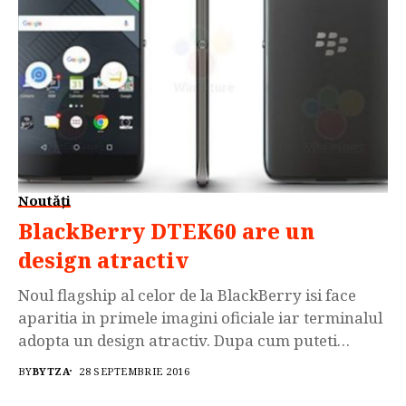
Noutăți
BlackBerry DTEK60 are un
design atractiv
Noul flagship al celor de la BlackBerry isi face
aparitia in primele imagini oficiale iar terminalul
adopta un design atractiv. Dupa cum puteti
vedea BlackBerry DTEK60 seamana „izbitor” de
BY
BYTZA
28 SEPTEMBRIE 2016
tare ca design cu Alcatel Idol 4S, dar banuim ca