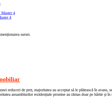
e
 Master 4
aster 4
 menționarea sursei.
mobiliar
nei reduceri de preț, majoritatea au acceptat să le plătească în avans, 
joritatea ansamblurilor rezidențiale promise au rămas doar pe hârtie și î