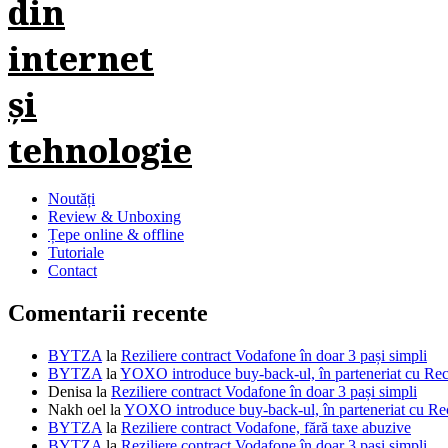
Noutăți
Review & Unboxing
Țepe online & offline
Tutoriale
Contact
Comentarii recente
BYTZA
la
Reziliere contract Vodafone în doar 3 pași simpli
BYTZA
la
YOXO introduce buy-back-ul, în parteneriat cu R
Denisa
la
Reziliere contract Vodafone în doar 3 pași simpli
Nakh oel
la
YOXO introduce buy-back-ul, în parteneriat cu 
BYTZA
la
Reziliere contract Vodafone, fără taxe abuzive
BYTZA
la
Reziliere contract Vodafone în doar 3 pași simpli