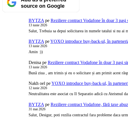
source on Google
BYTZA
pe
Reziliere contract Vodafone în doar 3 pași 
13 iunie 2026
Salut, Trebuia sa depui solicitarea in numele tatalui si nu a
BYTZA
pe
YOXO introduce buy-back-ul, în partener
13 iunie 2026
Amin :))
Denisa
pe
Reziliere contract Vodafone în doar 3 pași s
13 iunie 2026
Bună ziua , am trimis și eu o solicitare și am primit acest ră
Nakh oel
pe
YOXO introduce buy-back-ul, în partene
12 iunie 2026
Neutralitatea este asociat cu Il Separatio adică cu Ateismul d
BYTZA
pe
Reziliere contract Vodafone, fără taxe abu
31 mai 2026
Salut, Desigur, poti rezilia contractul fara probleme daca urm