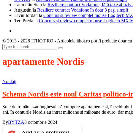
Laurentiu Stan
la
Reziliere contract Vodafone, fără taxe abuziv
Augustin
la
Reziliere contract Vodafone în doar 3 pași simpli
Liviu Iordan
la
Concurs și review complet mouse Logitech MX
Teo Preda
la
Concurs și review complet mouse Logitech MX M
© 2013 - 2026 ITHOT.RO - Articolele ithot.ro pot fi preluate doar cu
apartamente Nordis
Noutăți
Schema Nordis este noul Caritas politico-i
Sute de români s-au înghesuit să cumpere apartamente și, în schimbul u
ani, în conturile Nordis au intrat milioane și milioane de euro, dar ma
By
BYTZA
8 octombrie 2024
Add as a preferred