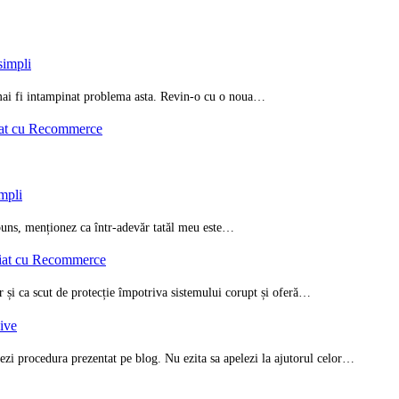
simpli
i mai fi intampinat problema asta. Revin-o cu o noua…
iat cu Recommerce
impli
spuns, menționez ca într-adevăr tatăl meu este…
riat cu Recommerce
ar și ca scut de protecție împotriva sistemului corupt și oferă…
zive
ezi procedura prezentat pe blog. Nu ezita sa apelezi la ajutorul celor…