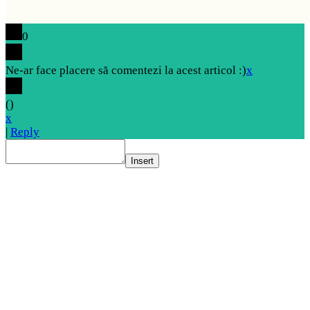
0
Ne-ar face placere să comentezi la acest articol :)
x
(
)
x
|
Reply
Insert