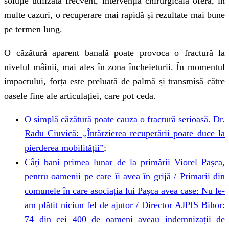
soluție utilizată frecvent, intervenția chirurgicală oferă, în
multe cazuri, o recuperare mai rapidă și rezultate mai bune
pe termen lung.
O căzătură aparent banală poate provoca o fractură la
nivelul mâinii, mai ales în zona încheieturii. În momentul
impactului, forța este preluată de palmă și transmisă către
oasele fine ale articulației, care pot ceda.
O simplă căzătură poate cauza o fractură serioasă. Dr.
Radu Ciuvică: „Întârzierea recuperării poate duce la
pierderea mobilității”
;
Câți bani primea lunar de la primării Viorel Pașca,
pentru oamenii pe care îi avea în grijă / Primarii din
comunele în care asociația lui Pașca avea case: Nu le-
am plătit niciun fel de ajutor / Director AJPIS Bihor:
74 din cei 400 de oameni aveau indemnizații de