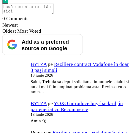
0
Comments
Newest
Oldest
Most Voted
Add as a preferred
source on Google
BYTZA
pe
Reziliere contract Vodafone în doar
3 pași simpli
13 iunie 2026
Salut, Trebuia sa depui solicitarea in numele tatalui si
nu ai mai fi intampinat problema asta. Revin-o cu o
noua…
BYTZA
pe
YOXO introduce buy-back-ul, în
parteneriat cu Recommerce
13 iunie 2026
Amin :))
Denisa
pe
Reziliere contract Vodafone în doar