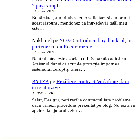
3 pași simpli
13 iunie 2026
Bună ziua , am trimis și eu o solicitare și am primit
acest răspuns, menționez ca într-adevăr tatăl meu
este…
Nakh oel
pe
YOXO introduce buy-back-ul, în
parteneriat cu Recommerce
12 iunie 2026
Neutralitatea este asociat cu Il Separatio adică cu
Ateismul dar și ca scut de protecție împotriva
sistemului corupt și oferă…
BYTZA
pe
Reziliere contract Vodafone, fără
taxe abuzive
31 mai 2026
Salut, Desigur, poti rezilia contractul fara probleme
daca urmezi procedura prezentat pe blog. Nu ezita sa
apelezi la ajutorul celor…