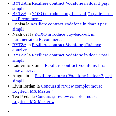
BYTZA
la
Reziliere contract Vodafone în doar 3 pași
simpli
BYTZA
la
YOXO introduce buy-back-ul, în parteneriat
cu Recommerce
Denisa
la
Reziliere contract Vodafone în doar 3 pași
simpli
Nakh oel
la
YOXO introduce buy-back-ul, în
parteneriat cu Recommerce
BYTZA
la
Reziliere contract Vodafone, fără taxe
abuzive
BYTZA
la
Reziliere contract Vodafone în doar 3 pași
simpli
Laurentiu Stan
la
Reziliere contract Vodafone, fără
taxe abuzive
Augustin
la
Reziliere contract Vodafone în doar 3 pași
simpli
Liviu Iordan
la
Concurs și review complet mouse
Logitech MX Master 4
Teo Preda
la
Concurs și review complet mouse
Logitech MX Master 4