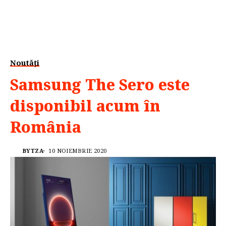
Noutăți
Samsung The Sero este
disponibil acum în
România
BYTZA
10 NOIEMBRIE 2020