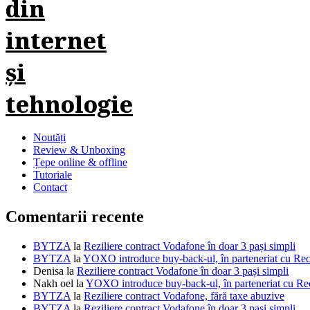
Noutăți
Review & Unboxing
Țepe online & offline
Tutoriale
Contact
Comentarii recente
BYTZA
la
Reziliere contract Vodafone în doar 3 pași simpli
BYTZA
la
YOXO introduce buy-back-ul, în parteneriat cu R
Denisa
la
Reziliere contract Vodafone în doar 3 pași simpli
Nakh oel
la
YOXO introduce buy-back-ul, în parteneriat cu 
BYTZA
la
Reziliere contract Vodafone, fără taxe abuzive
BYTZA
la
Reziliere contract Vodafone în doar 3 pași simpli