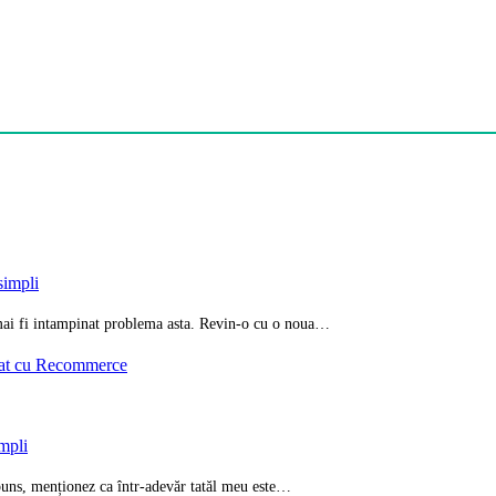
simpli
i mai fi intampinat problema asta. Revin-o cu o noua…
iat cu Recommerce
impli
spuns, menționez ca într-adevăr tatăl meu este…