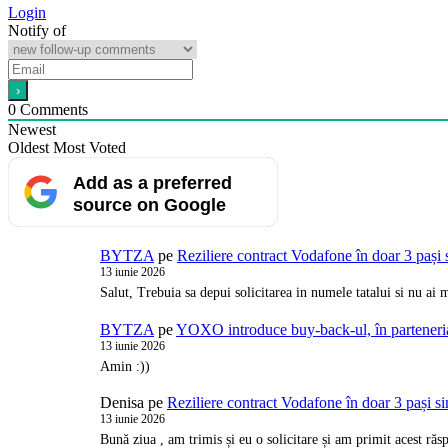
Login
Notify of
0
Comments
Newest
Oldest
Most Voted
Add as a preferred
source on Google
BYTZA
pe
Reziliere contract Vodafone în doar 3 pași 
13 iunie 2026
Salut, Trebuia sa depui solicitarea in numele tatalui si nu a
BYTZA
pe
YOXO introduce buy-back-ul, în partener
13 iunie 2026
Amin :))
Denisa
pe
Reziliere contract Vodafone în doar 3 pași s
13 iunie 2026
Bună ziua , am trimis și eu o solicitare și am primit acest ră