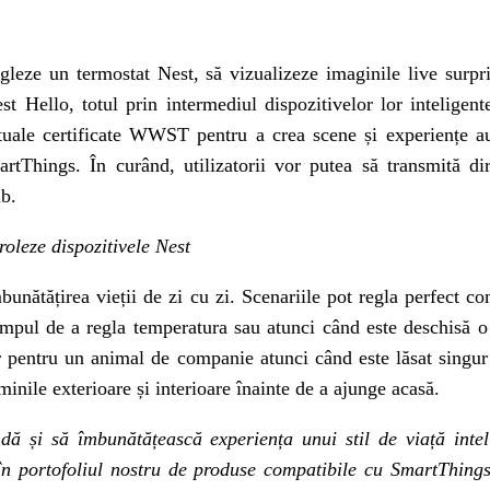
gleze un termostat Nest, să vizualizeze imaginile live surpr
t Hello, totul prin intermediul dispozitivelor lor inteligent
ctuale certificate WWST pentru a crea scene și experiențe au
rtThings. În curând, utilizatorii vor putea să transmită di
b.
roleze dispozitivele Nest
bunătățirea vieții de zi cu zi. Scenariile pot regla perfect 
impul de a regla temperatura sau atunci când este deschisă o
pentru un animal de companie atunci când este lăsat singur 
minile exterioare și interioare înainte de a ajunge acasă.
ă și să îmbunătățească experiența unui stil de viață inte
în portofoliul nostru de produse compatibile cu SmartThings 