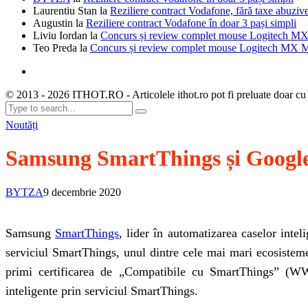
Laurentiu Stan
la
Reziliere contract Vodafone, fără taxe abuziv
Augustin
la
Reziliere contract Vodafone în doar 3 pași simpli
Liviu Iordan
la
Concurs și review complet mouse Logitech MX
Teo Preda
la
Concurs și review complet mouse Logitech MX M
© 2013 - 2026 ITHOT.RO - Articolele ithot.ro pot fi preluate doar cu
Noutăți
Samsung SmartThings și Google î
BYTZA
9 decembrie 2020
Samsung
SmartThings
, lider în automatizarea caselor inte
serviciul SmartThings, unul dintre cele mai mari ecosisteme
primi certificarea de „Compatibile cu SmartThings” (WW
inteligente prin serviciul SmartThings.