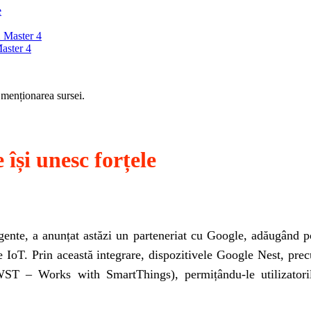
e
 Master 4
aster 4
 menționarea sursei.
și unesc forțele
ligente, a anunțat astăzi un parteneriat cu Google, adăugând 
 IoT. Prin această integrare, dispozitivele Google Nest, prec
ST – Works with SmartThings), permițându-le utilizatorilo