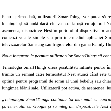
Pentru prima dată, utilizatorii SmartThings vor putea să re
locuinței și să audă dacă cineva este la ușă cu ajutorul Nes
asemenea, dispozitive Nest în portofoliul dispozitivelor a
comenzi vocale simple sau prin intermediul aplicației Sma
televizoarelor Samsung sau frigiderelor din gama Family Hu
Noua integrare le permite utilizatorilor SmartThings să cont
Tehnologia SmartThings oferă posibilități infinite pentru îm
trimite un semnal către termostatul Nest atunci când este t
optimă pentru programul de somn al unui bebeluș sau chiar 
lungimea blănii sale. Utilizatorii pot activa, de asemenea, lu
„Tehnologia SmartThings continuă tot mai mult să cuprind
parteneriatul cu Google și să integrăm dispozitivele Nest 