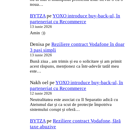
noua…
BYTZA
pe
YOXO introduce buy-back-ul, în
parteneriat cu Recommerce
13 iunie 2026
Amin :))
Denisa
pe
Reziliere contract Vodafone în doar
3 pași simpli
13 iunie 2026
Bună ziua , am trimis și eu o solicitare și am primit
acest răspuns, menționez ca într-adevăr tatăl meu
este…
Nakh oel
pe
YOXO introduce buy-back-ul, în
parteneriat cu Recommerce
12 iunie 2026
Neutralitatea este asociat cu Il Separatio adică cu
Ateismul dar și ca scut de protecție împotriva
sistemului corupt și oferă…
BYTZA
pe
Reziliere contract Vodafone, fără
taxe abuzive