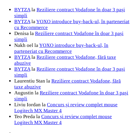
BYTZA
la
Reziliere contract Vodafone în doar 3 pași
simpli
BYTZA
la
YOXO introduce buy-back-ul, în parteneriat
cu Recommerce
Denisa
la
Reziliere contract Vodafone în doar 3 pași
simpli
Nakh oel
la
YOXO introduce buy-back-ul, în
parteneriat cu Recommerce
BYTZA
la
Reziliere contract Vodafone, fără taxe
abuzive
BYTZA
la
Reziliere contract Vodafone în doar 3 pași
simpli
Laurentiu Stan
la
Reziliere contract Vodafone, fără
taxe abuzive
Augustin
la
Reziliere contract Vodafone în doar 3 pași
simpli
Liviu Iordan
la
Concurs și review complet mouse
Logitech MX Master 4
Teo Preda
la
Concurs și review complet mouse
Logitech MX Master 4