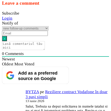
Leave a comment
Subscribe
Login
Notify of
0
Comments
Newest
Oldest
Most Voted
Add as a preferred
source on Google
BYTZA
pe
Reziliere contract Vodafone în doar
3 pași simpli
13 iunie 2026
Salut, Trebuia sa depui solicitarea in numele tatalui si
nu ai mai fi intampinat problema asta. Revin-o cu o