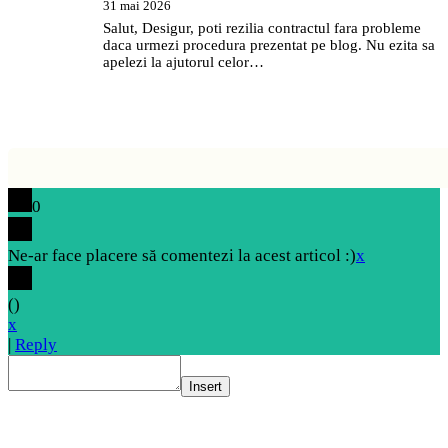
31 mai 2026
Salut, Desigur, poti rezilia contractul fara probleme
daca urmezi procedura prezentat pe blog. Nu ezita sa
apelezi la ajutorul celor…
0
Ne-ar face placere să comentezi la acest articol :)
x
(
)
x
|
Reply
Insert