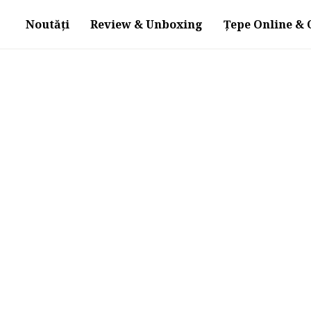
Noutăți
Review & Unboxing
Țepe Online & O