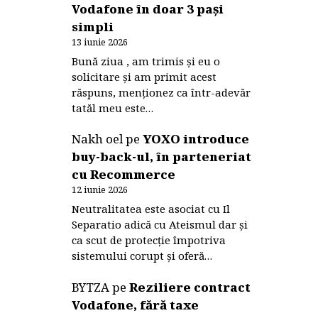
Vodafone în doar 3 pași
simpli
13 iunie 2026
Bună ziua , am trimis și eu o
solicitare și am primit acest
răspuns, menționez ca într-adevăr
tatăl meu este…
Nakh oel
pe
YOXO introduce
buy-back-ul, în parteneriat
cu Recommerce
12 iunie 2026
Neutralitatea este asociat cu Il
Separatio adică cu Ateismul dar și
ca scut de protecție împotriva
sistemului corupt și oferă…
BYTZA
pe
Reziliere contract
Vodafone, fără taxe