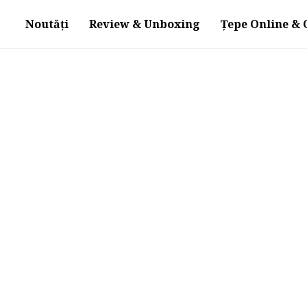
Noutăți
Review & Unboxing
Țepe Online & O