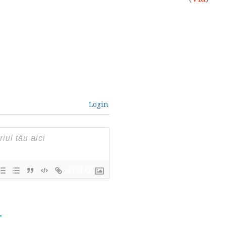
Login
{}
[+]