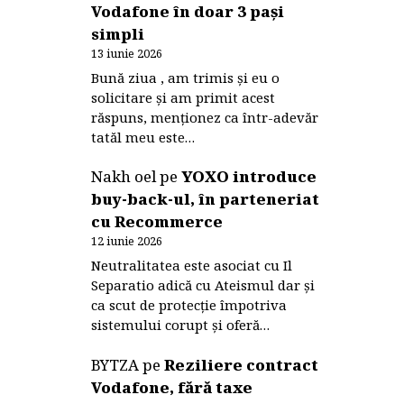
Vodafone în doar 3 pași
simpli
13 iunie 2026
Bună ziua , am trimis și eu o
solicitare și am primit acest
răspuns, menționez ca într-adevăr
tatăl meu este…
Nakh oel
pe
YOXO introduce
buy-back-ul, în parteneriat
cu Recommerce
12 iunie 2026
Neutralitatea este asociat cu Il
Separatio adică cu Ateismul dar și
ca scut de protecție împotriva
sistemului corupt și oferă…
BYTZA
pe
Reziliere contract
Vodafone, fără taxe