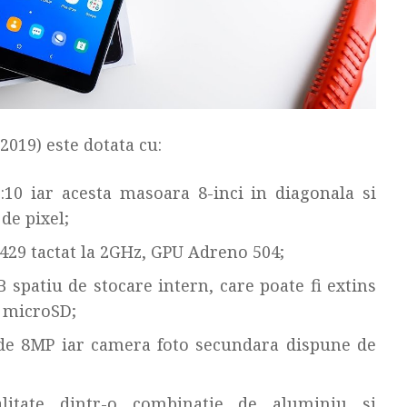
2019) este dotata cu:
10 iar acesta masoara 8-inci in diagonala si
de pixel;
29 tactat la 2GHz, GPU Adreno 504;
patiu de stocare intern, care poate fi extins
d microSD;
 de 8MP iar camera foto secundara dispune de
alitate dintr-o combinatie de aluminiu si