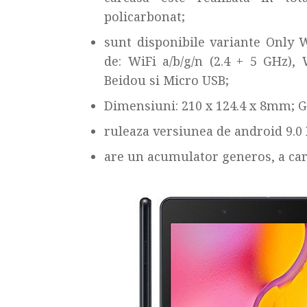
policarbonat;
sunt disponibile variante Only 
de: WiFi a/b/g/n (2.4 + 5 GHz),
Beidou si Micro USB;
Dimensiuni: 210 x 124.4 x 8mm; Gr
ruleaza versiunea de android 9.0 
are un acumulator generos, a car