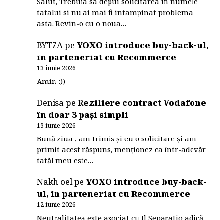
Salut, Trebuia sa depui solicitarea in numele
tatalui si nu ai mai fi intampinat problema
asta. Revin-o cu o noua…
BYTZA
pe
YOXO introduce buy-back-ul,
în parteneriat cu Recommerce
13 iunie 2026
Amin :))
Denisa
pe
Reziliere contract Vodafone
în doar 3 pași simpli
13 iunie 2026
Bună ziua , am trimis și eu o solicitare și am
primit acest răspuns, menționez ca într-adevăr
tatăl meu este…
Nakh oel
pe
YOXO introduce buy-back-
ul, în parteneriat cu Recommerce
12 iunie 2026
Neutralitatea este asociat cu Il Separatio adică