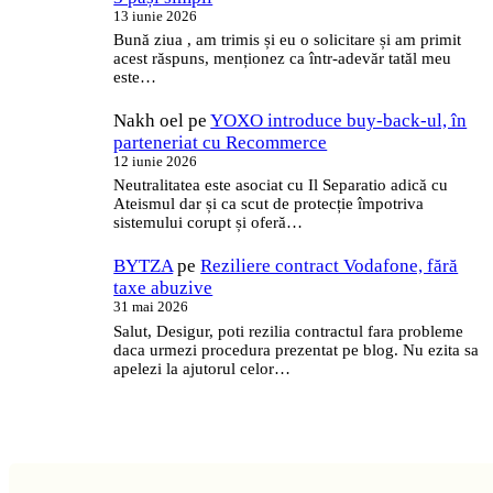
13 iunie 2026
Bună ziua , am trimis și eu o solicitare și am primit
acest răspuns, menționez ca într-adevăr tatăl meu
este…
Nakh oel
pe
YOXO introduce buy-back-ul, în
parteneriat cu Recommerce
12 iunie 2026
Neutralitatea este asociat cu Il Separatio adică cu
Ateismul dar și ca scut de protecție împotriva
sistemului corupt și oferă…
BYTZA
pe
Reziliere contract Vodafone, fără
taxe abuzive
31 mai 2026
Salut, Desigur, poti rezilia contractul fara probleme
daca urmezi procedura prezentat pe blog. Nu ezita sa
apelezi la ajutorul celor…