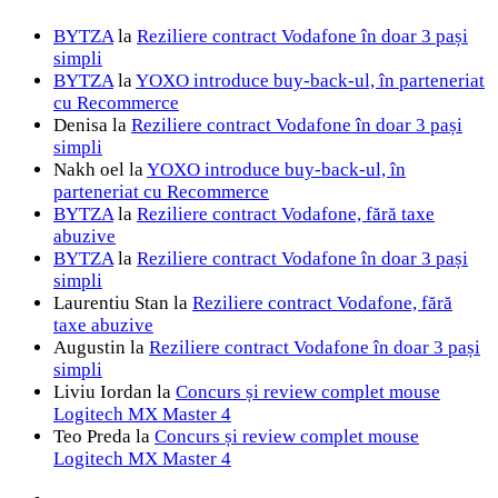
BYTZA
la
Reziliere contract Vodafone în doar 3 pași
simpli
BYTZA
la
YOXO introduce buy-back-ul, în parteneriat
cu Recommerce
Denisa
la
Reziliere contract Vodafone în doar 3 pași
simpli
Nakh oel
la
YOXO introduce buy-back-ul, în
parteneriat cu Recommerce
BYTZA
la
Reziliere contract Vodafone, fără taxe
abuzive
BYTZA
la
Reziliere contract Vodafone în doar 3 pași
simpli
Laurentiu Stan
la
Reziliere contract Vodafone, fără
taxe abuzive
Augustin
la
Reziliere contract Vodafone în doar 3 pași
simpli
Liviu Iordan
la
Concurs și review complet mouse
Logitech MX Master 4
Teo Preda
la
Concurs și review complet mouse
Logitech MX Master 4