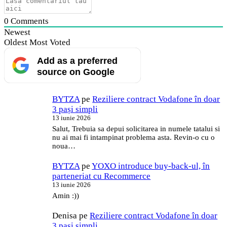
0
Comments
Newest
Oldest
Most Voted
Add as a preferred
source on Google
BYTZA
pe
Reziliere contract Vodafone în doar
3 pași simpli
13 iunie 2026
Salut, Trebuia sa depui solicitarea in numele tatalui si
nu ai mai fi intampinat problema asta. Revin-o cu o
noua…
BYTZA
pe
YOXO introduce buy-back-ul, în
parteneriat cu Recommerce
13 iunie 2026
Amin :))
Denisa
pe
Reziliere contract Vodafone în doar
3 pași simpli