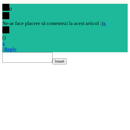
0
Ne-ar face placere să comentezi la acest articol :)
x
(
)
x
|
Reply
Insert